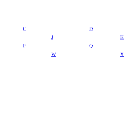
C
D
J
K
P
Q
W
X