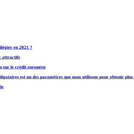
vilégier en 2021 ?
 attractifs
 sur le crédit européen
ligataires est un des paramètres que nous utilisons pour obtenir plu
le