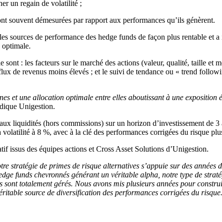
r un regain de volatilité ;
nt souvent démesurées par rapport aux performances qu’ils génèrent.
les sources de performance des hedge funds de façon plus rentable et a id
 optimale.
e sont : les facteurs sur le marché des actions (valeur, qualité, taille et 
lux de revenus moins élevés ; et le suivi de tendance ou « trend followi
ernes et une allocation optimale entre elles aboutissant à une expositi
dique Unigestion.
ux liquidités (hors commissions) sur un horizon d’investissement de 3 à 
volatilité à 8 %, avec à la clé des performances corrigées du risque plus
tif issus des équipes actions et Cross Asset Solutions d’Unigestion.
tre stratégie de primes de risque alternatives s’appuie sur des années
edge funds chevronnés générant un véritable alpha, notre type de stratég
s sont totalement gérés. Nous avons mis plusieurs années pour construir
éritable source de diversification des performances corrigées du risque