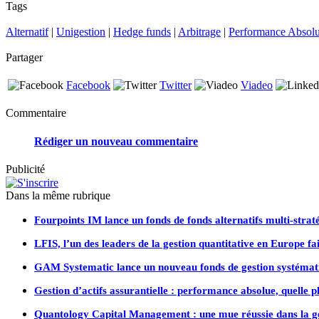
Tags
Alternatif
|
Unigestion
|
Hedge funds
|
Arbitrage
|
Performance Absol
Partager
Facebook
Twitter
Viadeo
Commentaire
Rédiger un nouveau commentaire
Publicité
Dans la même rubrique
Fourpoints IM lance un fonds de fonds alternatifs multi-straté
LFIS, l’un des leaders de la gestion quantitative en Europe f
GAM Systematic lance un nouveau fonds de gestion systémat
Gestion d’actifs assurantielle : performance absolue, quelle pl
Quantology Capital Management : une mue réussie dans la g