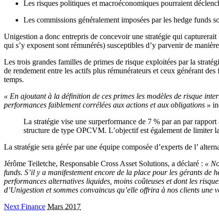
Les risques politiques et macroéconomiques pourraient déclenche
Les commissions généralement imposées par les hedge funds so
Unigestion a donc entrepris de concevoir une stratégie qui capturerait 
qui s’y exposent sont rémunérés) susceptibles d’y parvenir de manière
Les trois grandes familles de primes de risque exploitées par la stratégi
de rendement entre les actifs plus rémunérateurs et ceux générant des f
temps.
« En ajoutant à la définition de ces primes les modèles de risque int
performances faiblement corrélées aux actions et aux obligations »
in
La stratégie vise une surperformance de 7 % par an par rapport a
structure de type OPCVM. L’objectif est également de limiter la 
La stratégie sera gérée par une équipe composée d’experts de l’ alterna
Jérôme Teiletche, Responsable Cross Asset Solutions, a déclaré :
« No
funds. S’il y a manifestement encore de la place pour les gérants de h
performances alternatives liquides, moins coûteuses et dont les risque
d’Unigestion et sommes convaincus qu’elle offrira à nos clients une v
Next Finance
Mars 2017