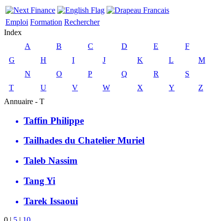
Emploi
Formation
Rechercher
Index
A
B
C
D
E
F
G
H
I
J
K
L
M
N
O
P
Q
R
S
T
U
V
W
X
Y
Z
Annuaire - T
Taffin Philippe
Tailhades du Chatelier Muriel
Taleb Nassim
Tang Yi
Tarek Issaoui
0
|
5
|
10