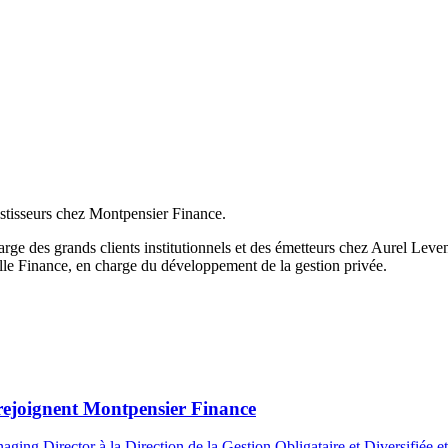
tisseurs chez Montpensier Finance.
 des grands clients institutionnels et des émetteurs chez Aurel Leven pu
ille Finance, en charge du développement de la gestion privée.
rejoignent Montpensier Finance
ging Director à la Direction de la Gestion Obligataire et Diversifiée e