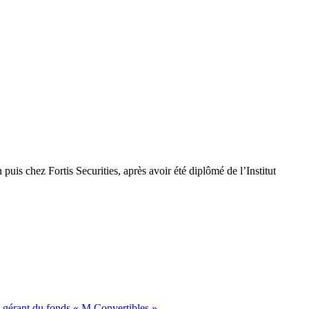
is chez Fortis Securities, après avoir été diplômé de l’Institut
t gérant du fonds « M Convertibles »...