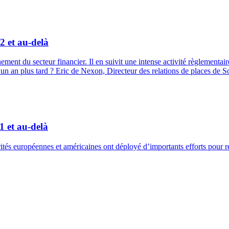
2 et au-delà
ment du secteur financier. Il en suivit une intense activité règlementai
n an plus tard ? Eric de Nexon, Directeur des relations de places de So
1 et au-delà
rités européennes et américaines ont déployé d’importants efforts pour re