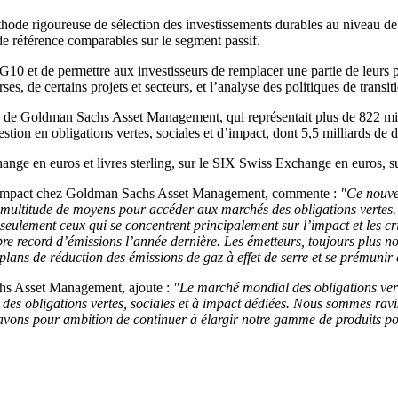
hode rigoureuse de sélection des investissements durables au niveau de l
 de référence comparables sur le segment passif.
 G10 et de permettre aux investisseurs de remplacer une partie de leurs p
s, de certains projets et secteurs, et l’analyse des politiques de transi
uidité de Goldman Sachs Asset Management, qui représentait plus de 822 m
stion en obligations vertes, sociales et d’impact, dont 5,5 milliards de 
ge en euros et livres sterling, sur le SIX Swiss Exchange en euros, sur
 d’impact chez Goldman Sachs Asset Management, commente :
"Ce nouvel
multitude de moyens pour accéder aux marchés des obligations vertes. A
s seulement ceux qui se concentrent principalement sur l’impact et les c
e record d’émissions l’année dernière. Les émetteurs, toujours plus n
plans de réduction des émissions de gaz à effet de serre et se prémunir 
s Asset Management, ajoute :
"Le marché mondial des obligations verte
 des obligations vertes, sociales et à impact dédiées. Nous sommes ravi
 avons pour ambition de continuer à élargir notre gamme de produits pou