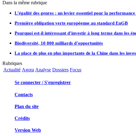
Dans la même rubrique
L’égalité des genres : un levier essentiel pour la performance 
Première obligation verte européenne au standard EuGB
Pourquoi est-il intéressant d’investir à long terme dans les é
Biodiversité, 10 000 milliards d’opportunités
La place de plus en plus importante de la Chine dans les inve
Rubriques
Actualité
Agora
Analyse
Dossiers
Focus
Se connecter / S'enregistrer
Contacts
Plan du site
Crédits
Version Web