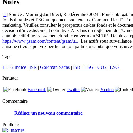
Notes
[
1
] Source : Morningstar Direct, 31 décembre 2023 : Fonds obligataire
fonds durables et ESG uniquement sont exclus. Comprend les ETF et le
marketing. Veuillez consulter le prospectus du/des fonds et le documen
décision d’investissement définitive. Aux fins du règlement de l’Union 
a un objectif d’investissement durable en vertu du SFDR. De plus ampl
https://www.gsam.com/content/gsam/u...
. Les actifs sous surveillance
à risque et vous pouvez perdre tout ou partie du capital que vous inves
Tags
ETF / Indice
|
ISR
|
Goldman Sachs
|
ISR - ESG - CO2
|
ESG
Partager
Facebook
Twitter
Viadeo
Commentaire
Rédiger un nouveau commentaire
Publicité