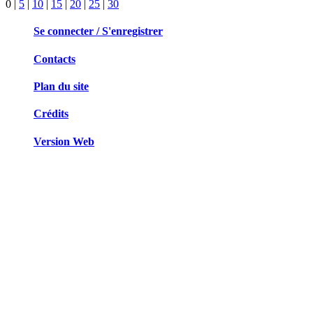
0
|
5
|
10
|
15
|
20
|
25
|
30
Se connecter / S'enregistrer
Contacts
Plan du site
Crédits
Version Web