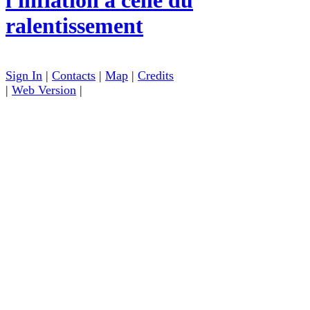
l'inflation à celle du
ralentissement
Sign In
|
Contacts
|
Map
|
Credits
|
Web Version
|