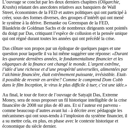
L’ouvrage se conclut par les deux derniers chapitres (
Oligarchie,
Krashs
) relatant des anecdotes relatives aux banquiers de Wall
Street, économistes de la FED et autres politiques qui ont participé à
créer, sous des formes diverses, des groupes d’intérêt qui ont mené
le système à la dérive. Bernanke ou Greenspan de la FED,
Blankfein de Goldman Sachs et de nombreux dirigeants sont pointés
du doigt par Das, critiquant l’espèce de collusion et la pensée unique
qui ont régné durant toutes les années qui ont précédé la crise.
Das clôture son propos par un épilogue de quelques pages et une
question pour laquelle il va lui même suggérer une réponse:
«Durant
les quarante dernières années, le fondamentalisme financier et les
oligarques de la finance ont changé le monde. L’argent extrême,
l’idée d’une richesse et d’une prospérité universelles, alimentées par
l’alchimie financière, était extrêmement puissante, irrésistible. Etait-
il possible de revenir en arrière? Comme le comprend Dom Cobb
dans le film Inception, le virus le plus difficile à tuer, c’est une idée.»
Au final, le tour de force de l’ouvrage de Satyajit Das, Extreme
Money, sera de nous proposer un fil historique intelligible de la crise
financière de 2008 sur plus de 40 ans. Et si l’auteur est parvenu -
comme beaucoup d’autres avant lui - à décrire avec pédagogie les
mécanismes qui ont sous-tendu à l’implosion du système financier, il
a su mettre cela, en plus, en phase avec le contexte historique et
économique du siècle dernier.