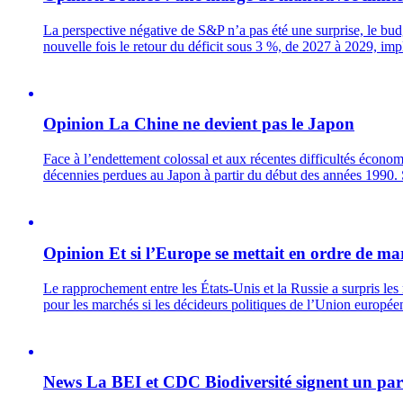
La perspective négative de S&P n’a pas été une surprise, le budg
nouvelle fois le retour du déficit sous 3 %, de 2027 à 2029, imp
Opinion
La Chine ne devient pas le Japon
Face à l’endettement colossal et aux récentes difficultés économiq
décennies perdues au Japon à partir du début des années 1990. 
Opinion
Et si l’Europe se mettait en ordre de ma
Le rapprochement entre les États-Unis et la Russie a surpris le
pour les marchés si les décideurs politiques de l’Union européen
News
La BEI et CDC Biodiversité signent un parte