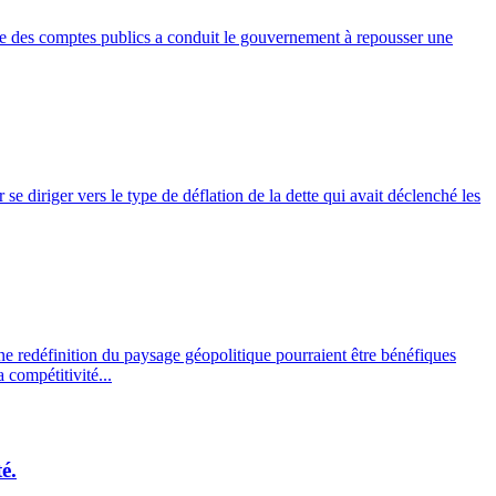
rive des comptes publics a conduit le gouvernement à repousser une
se diriger vers le type de déflation de la dette qui avait déclenché les
ne redéfinition du paysage géopolitique pourraient être bénéfiques
 compétitivité...
é.