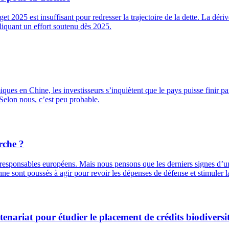
et 2025 est insuffisant pour redresser la trajectoire de la dette. La dé
liquant un effort soutenu dès 2025.
ues en Chine, les investisseurs s’inquiètent que le pays puisse finir par 
Selon nous, c’est peu probable.
rche ?
s responsables européens. Mais nous pensons que les derniers signes d’u
ne sont poussés à agir pour revoir les dépenses de défense et stimuler la
nariat pour étudier le placement de crédits biodiversit