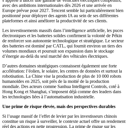
s’apprête à lancer une gamme de véhicules électriques compétitifs,
avec des ambitions internationales dès 2026 et une arrivée en
Europe prévue pour 2027. Tencent semble lui particulièrement bien
positionné pour déployer des agents IA au sein de ses différentes
plateformes et ainsi améliorer la productivité de ses clients.
Les investissements massifs dans l’intelligence artificielle, les puces
électroniques et les batteries solides confirment la volonté de Pékin
de renforcer son autonomie technologique et stratégique. Le secteur
des batteries est dominé par CATL, qui fournit environ un tiers des
volumes mondiaux et poursuit son expansion dans le stockage
d’énergie au-delà du seul marché des véhicules électriques.
D’autres domaines stratégiques connaissent également une forte
accélération: l’éolien, le solaire, les centres de données et surtout la
robotisation. La Chine vise la production de plus de 10 000 robots
humanoïdes en 2025, soit près de la moitié de la production
mondiale. Des acteurs comme Sanhua Intelligent Controls, coté à
Hong Kong et Shanghai, s’imposent déjà comme des leaders dans
les technologies liées à l’automatisation industrielle.
Une prime de risque élevée, mais des perspectives durables
Si l’usage massif de l’effet de levier par les investisseurs chinois
constitue un risque à surveiller, le contexte actuel offre un rendement
réel des actions en nette progression. La prime de risque sur les