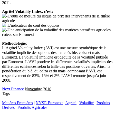
2011.
Agritel Volatility Index, c’est:
L’outil de mesure du risque de prix des intervenants de la filière
agricole
L’indicateur du coût des options
Une anticipation de la volatilité des matières premières agricoles
cotées sur Euronext
Méthodologie:
L’Agritel Volatility Index (AVI) est une mesure synthétique de la
volatilité implicite des options des marchés blé, colza et maïs
Euronext. La volatilité implicite est déduite de la volatilité publiée
par Euronext. L’AVI pondère les différentes volatilités implicites des
différentes échéances selon la taille des positions ouvertes. Ainsi, la
pondération du blé, du colza et du maïs, composant l’AVI, est
respectivement de 83%, 15% et 2%. L’AVI remonte jusqu’à juin
2008.
Next Finance
Novembre 2010
Tags
Matières Premières
|
NYSE Euronext
|
Agritel
|
Volatilité
|
Produits
Dérivés
|
Produits Agricoles