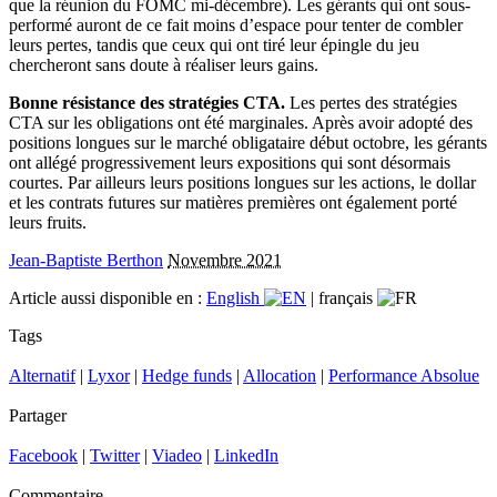
que la réunion du FOMC mi-décembre). Les gérants qui ont sous-
performé auront de ce fait moins d’espace pour tenter de combler
leurs pertes, tandis que ceux qui ont tiré leur épingle du jeu
chercheront sans doute à réaliser leurs gains.
Bonne résistance des stratégies CTA.
Les pertes des stratégies
CTA sur les obligations ont été marginales. Après avoir adopté des
positions longues sur le marché obligataire début octobre, les gérants
ont allégé progressivement leurs expositions qui sont désormais
courtes. Par ailleurs leurs positions longues sur les actions, le dollar
et les contrats futures sur matières premières ont également porté
leurs fruits.
Jean-Baptiste Berthon
Novembre 2021
Article aussi disponible en :
English
|
français
Tags
Alternatif
|
Lyxor
|
Hedge funds
|
Allocation
|
Performance Absolue
Partager
Facebook
|
Twitter
|
Viadeo
|
LinkedIn
Commentaire