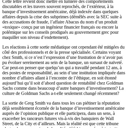
Cette lettre revient donc mettre en lumière des comportements
discutables et les travers souvent reprochés, de l’extérieur, à la
banque d’investissement américaine, déjà indexée dans quelques
affaires depuis la crise des subprimes (démêlés avec la SEC suite à
des accusations de fraude, l’affaire Abacus du nom d’un produit
«toxique» conçu par un ingénieur financier français ou encore la
polémique sur les conseils prodigués au gouvernement grec pour
maquiller son niveau d’endettement).
Les réactions à cette sortie médiatique ont cependant été mitigées du
côté des professionnels et de la presse spécialisée. Certains voyant
chez Smith, si ce n’est l’expression d’une frustration de n’avoir pas
pu évoluer sereinement au sein de la banque, un sursaut de naïveté.
Car peut-on penser que quelqu’un qui a travaillé pendant 12 ans, à
des postes de responsabilité, au sein d’une institution impliquée dans
nombre d’affaires allant à l’encontre de l’éthique, en soit étonné
aujourd’hui qu’il soit d’abord question de rentabilité chez Goldman
Sachs comme dans beaucoup d’autre banques d’investissement? La
culture de Goldman Sachs a-t-elle seulement changé récemment?
La sortie de Greg Smith va dans tous les cas piétiner la réputation
déjà sensiblement écornée de la banque d’investissement américaine
auprès de l’opinion publique et elle participera, dans un sens, à
exacerber les rancœurs futures vis-à-vis des banquiers de Wall
Street, de la City et d’ailleurs. Mais la réalité est que cette tribune