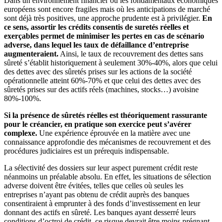
Dans un environnement financier où les fondamentaux économiques
européens sont encore fragiles mais où les anticipations de marché
sont déjà très positives, une approche prudente est à privilégier.
En
ce sens, assortir les crédits consentis de suretés réelles et
exerçables permet de minimiser les pertes en cas de scénario
adverse, dans lequel les taux de défaillance d’entreprise
augmenteraient.
Ainsi, le taux de recouvrement des dettes sans
sûreté s’établit historiquement à seulement 30%-40%, alors que celui
des dettes avec des sûretés prises sur les actions de la société
opérationnelle atteint 60%-70% et que celui des dettes avec des
sûretés prises sur des actifs réels (machines, stocks…) avoisine
80%-100%.
Si la présence de sûretés réelles est théoriquement rassurante
pour le créancier, en pratique son exercice peut s’avérer
complexe.
Une expérience éprouvée en la matière avec une
connaissance approfondie des mécanismes de recouvrement et des
procédures judiciaires est un prérequis indispensable.
La sélectivité des dossiers sur leur aspect purement crédit reste
néanmoins un préalable absolu. En effet, les situations de sélection
adverse doivent être évitées, telles que celles où seules les
entreprises n’ayant pas obtenu de crédit auprès des banques
consentiraient à emprunter à des fonds d’investissement en leur
donnant des actifs en sûreté. Les banques ayant desserré leurs
conditions d’octroi de crédit, ce risque devrait être moins prégnant