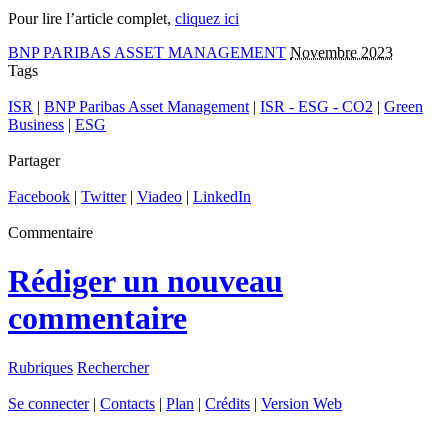
Pour lire l’article complet,
cliquez ici
BNP PARIBAS ASSET MANAGEMENT
Novembre 2023
Tags
ISR
|
BNP Paribas Asset Management
|
ISR - ESG - CO2
|
Green
Business
|
ESG
Partager
Facebook
|
Twitter
|
Viadeo
|
LinkedIn
Commentaire
Rédiger un nouveau
commentaire
Rubriques
Rechercher
Se connecter
|
Contacts
|
Plan
|
Crédits
|
Version Web