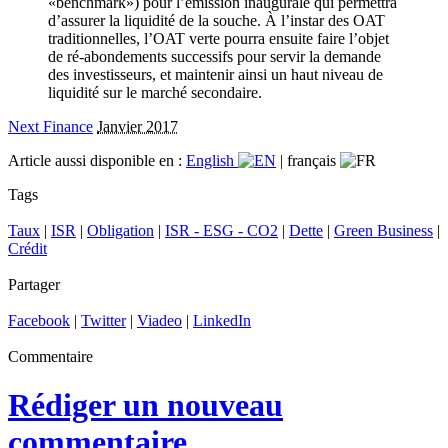
«benchmark») pour l’émission inaugurale qui permettra
d’assurer la liquidité de la souche. À l’instar des OAT
traditionnelles, l’OAT verte pourra ensuite faire l’objet
de ré-abondements successifs pour servir la demande
des investisseurs, et maintenir ainsi un haut niveau de
liquidité sur le marché secondaire.
Next Finance
Janvier 2017
Article aussi disponible en :
English
|
français
Tags
Taux
|
ISR
|
Obligation
|
ISR - ESG - CO2
|
Dette
|
Green Business
|
Crédit
Partager
Facebook
|
Twitter
|
Viadeo
|
LinkedIn
Commentaire
Rédiger un nouveau
commentaire