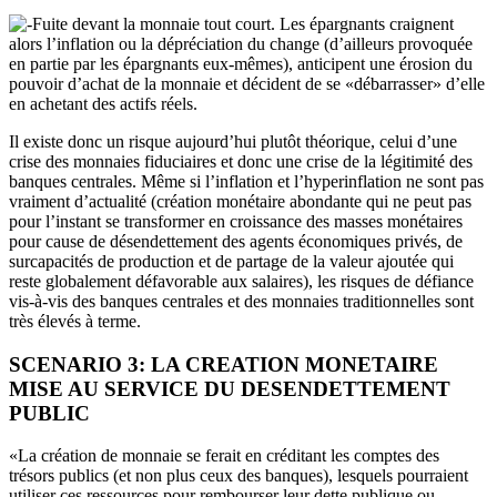
Fuite devant la monnaie tout court. Les épargnants craignent
alors l’inflation ou la dépréciation du change (d’ailleurs provoquée
en partie par les épargnants eux-mêmes), anticipent une érosion du
pouvoir d’achat de la monnaie et décident de se «débarrasser» d’elle
en achetant des actifs réels.
Il existe donc un risque aujourd’hui plutôt théorique, celui d’une
crise des monnaies fiduciaires et donc une crise de la légitimité des
banques centrales. Même si l’inflation et l’hyperinflation ne sont pas
vraiment d’actualité (création monétaire abondante qui ne peut pas
pour l’instant se transformer en croissance des masses monétaires
pour cause de désendettement des agents économiques privés, de
surcapacités de production et de partage de la valeur ajoutée qui
reste globalement défavorable aux salaires), les risques de défiance
vis-à-vis des banques centrales et des monnaies traditionnelles sont
très élevés à terme.
SCENARIO 3: LA CREATION MONETAIRE
MISE AU SERVICE DU DESENDETTEMENT
PUBLIC
«La création de monnaie se ferait en créditant les comptes des
trésors publics (et non plus ceux des banques), lesquels pourraient
utiliser ces ressources pour rembourser leur dette publique ou