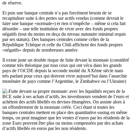
de réserve.
Et puis une banque centrale n’a pas forcément besoin de se
recapitaliser suite à des pertes sur actifs vendus (comme devrait le
faire une banque «normale») et rien n’empêche – même si cela fait
désordre – une telle institution de vivre avec des fonds propres
négatifs (tout du moins en deça du niveau statutaire minimal requis
par ses statuts). Des banques centrales comme celles de la
République Tchèque et celle du Chili affichent des fonds propres
«négatifs» depuis de nombreuses années
Il existe juste un double risque de fuite devant la monnaie (considéré
comme très théorique par tous ceux qui ont vécu dans les grands
pays de l’OCDE depuis la seconde moitié du XXème siècle mais
très parlant pour ceux qui doivent vivre aujourd’hui dans l’anarchie
monétaire de pays comme l’Argentine, le Zimbabwe ou l’Ukraine)
Fuite devant sa propre monnaie: avec les liquidités reçues de la
BCE suite à ses achats d’actifs, les investisseurs vendent de l’euro et
achètent des actifs libellés en devises étrangères. On assiste alors à
un effondrement de la monnaie créée. Ceci étant si toutes les
banques centrales mettent en place des quantitative easing en même
temps, on peut imaginer que les ventes d’euros par les résidents de la
zone Euro peuvent être plus ou moins compensées par des achats
d’actifs libellés en euros par les non résidents.