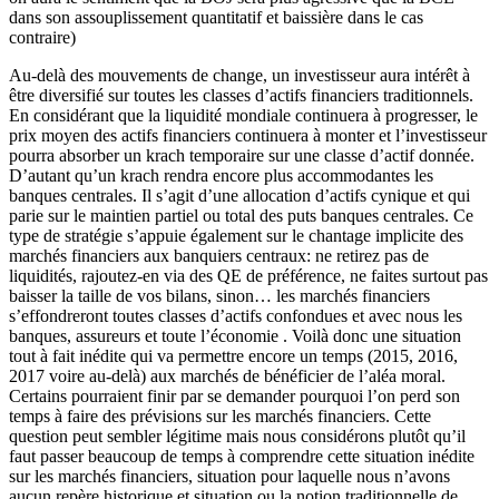
dans son assouplissement quantitatif et baissière dans le cas
contraire)
Au-delà des mouvements de change, un investisseur aura intérêt à
être diversifié sur toutes les classes d’actifs financiers traditionnels.
En considérant que la liquidité mondiale continuera à progresser, le
prix moyen des actifs financiers continuera à monter et l’investisseur
pourra absorber un krach temporaire sur une classe d’actif donnée.
D’autant qu’un krach rendra encore plus accommodantes les
banques centrales. Il s’agit d’une allocation d’actifs cynique et qui
parie sur le maintien partiel ou total des puts banques centrales. Ce
type de stratégie s’appuie également sur le chantage implicite des
marchés financiers aux banquiers centraux: ne retirez pas de
liquidités, rajoutez-en via des QE de préférence, ne faites surtout pas
baisser la taille de vos bilans, sinon… les marchés financiers
s’effondreront toutes classes d’actifs confondues et avec nous les
banques, assureurs et toute l’économie . Voilà donc une situation
tout à fait inédite qui va permettre encore un temps (2015, 2016,
2017 voire au-delà) aux marchés de bénéficier de l’aléa moral.
Certains pourraient finir par se demander pourquoi l’on perd son
temps à faire des prévisions sur les marchés financiers. Cette
question peut sembler légitime mais nous considérons plutôt qu’il
faut passer beaucoup de temps à comprendre cette situation inédite
sur les marchés financiers, situation pour laquelle nous n’avons
aucun repère historique et situation ou la notion traditionnelle de