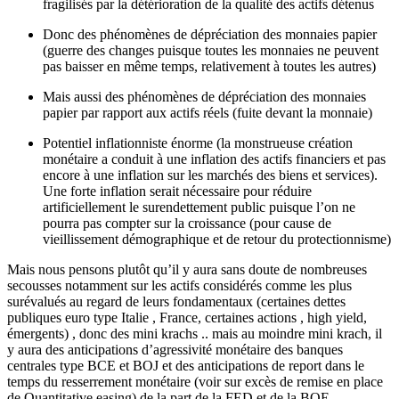
fragilisés par la détérioration de la qualité des actifs détenus
Donc des phénomènes de dépréciation des monnaies papier
(guerre des changes puisque toutes les monnaies ne peuvent
pas baisser en même temps, relativement à toutes les autres)
Mais aussi des phénomènes de dépréciation des monnaies
papier par rapport aux actifs réels (fuite devant la monnaie)
Potentiel inflationniste énorme (la monstrueuse création
monétaire a conduit à une inflation des actifs financiers et pas
encore à une inflation sur les marchés des biens et services).
Une forte inflation serait nécessaire pour réduire
artificiellement le surendettement public puisque l’on ne
pourra pas compter sur la croissance (pour cause de
vieillissement démographique et de retour du protectionnisme)
Mais nous pensons plutôt qu’il y aura sans doute de nombreuses
secousses notamment sur les actifs considérés comme les plus
surévalués au regard de leurs fondamentaux (certaines dettes
publiques euro type Italie , France, certaines actions , high yield,
émergents) , donc des mini krachs .. mais au moindre mini krach, il
y aura des anticipations d’agressivité monétaire des banques
centrales type BCE et BOJ et des anticipations de report dans le
temps du resserrement monétaire (voir sur excès de remise en place
de Quantitative easing) de la part de la FED et de la BOE