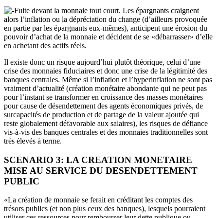
Fuite devant la monnaie tout court. Les épargnants craignent
alors l’inflation ou la dépréciation du change (d’ailleurs provoquée
en partie par les épargnants eux-mêmes), anticipent une érosion du
pouvoir d’achat de la monnaie et décident de se «débarrasser» d’elle
en achetant des actifs réels.
Il existe donc un risque aujourd’hui plutôt théorique, celui d’une
crise des monnaies fiduciaires et donc une crise de la légitimité des
banques centrales. Même si l’inflation et l’hyperinflation ne sont pas
vraiment d’actualité (création monétaire abondante qui ne peut pas
pour l’instant se transformer en croissance des masses monétaires
pour cause de désendettement des agents économiques privés, de
surcapacités de production et de partage de la valeur ajoutée qui
reste globalement défavorable aux salaires), les risques de défiance
vis-à-vis des banques centrales et des monnaies traditionnelles sont
très élevés à terme.
SCENARIO 3: LA CREATION MONETAIRE
MISE AU SERVICE DU DESENDETTEMENT
PUBLIC
«La création de monnaie se ferait en créditant les comptes des
trésors publics (et non plus ceux des banques), lesquels pourraient
utiliser ces ressources pour rembourser leur dette publique ou