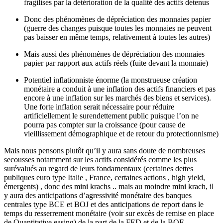
fragilisés par la détérioration de la qualité des actifs détenus
Donc des phénomènes de dépréciation des monnaies papier
(guerre des changes puisque toutes les monnaies ne peuvent
pas baisser en même temps, relativement à toutes les autres)
Mais aussi des phénomènes de dépréciation des monnaies
papier par rapport aux actifs réels (fuite devant la monnaie)
Potentiel inflationniste énorme (la monstrueuse création
monétaire a conduit à une inflation des actifs financiers et pas
encore à une inflation sur les marchés des biens et services).
Une forte inflation serait nécessaire pour réduire
artificiellement le surendettement public puisque l’on ne
pourra pas compter sur la croissance (pour cause de
vieillissement démographique et de retour du protectionnisme)
Mais nous pensons plutôt qu’il y aura sans doute de nombreuses
secousses notamment sur les actifs considérés comme les plus
surévalués au regard de leurs fondamentaux (certaines dettes
publiques euro type Italie , France, certaines actions , high yield,
émergents) , donc des mini krachs .. mais au moindre mini krach, il
y aura des anticipations d’agressivité monétaire des banques
centrales type BCE et BOJ et des anticipations de report dans le
temps du resserrement monétaire (voir sur excès de remise en place
de Quantitative easing) de la part de la FED et de la BOE