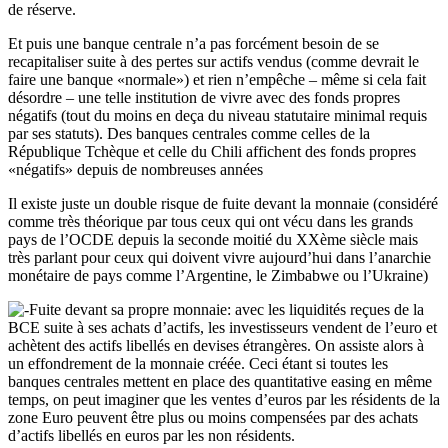
de réserve.
Et puis une banque centrale n’a pas forcément besoin de se
recapitaliser suite à des pertes sur actifs vendus (comme devrait le
faire une banque «normale») et rien n’empêche – même si cela fait
désordre – une telle institution de vivre avec des fonds propres
négatifs (tout du moins en deça du niveau statutaire minimal requis
par ses statuts). Des banques centrales comme celles de la
République Tchèque et celle du Chili affichent des fonds propres
«négatifs» depuis de nombreuses années
Il existe juste un double risque de fuite devant la monnaie (considéré
comme très théorique par tous ceux qui ont vécu dans les grands
pays de l’OCDE depuis la seconde moitié du XXème siècle mais
très parlant pour ceux qui doivent vivre aujourd’hui dans l’anarchie
monétaire de pays comme l’Argentine, le Zimbabwe ou l’Ukraine)
Fuite devant sa propre monnaie: avec les liquidités reçues de la
BCE suite à ses achats d’actifs, les investisseurs vendent de l’euro et
achètent des actifs libellés en devises étrangères. On assiste alors à
un effondrement de la monnaie créée. Ceci étant si toutes les
banques centrales mettent en place des quantitative easing en même
temps, on peut imaginer que les ventes d’euros par les résidents de la
zone Euro peuvent être plus ou moins compensées par des achats
d’actifs libellés en euros par les non résidents.