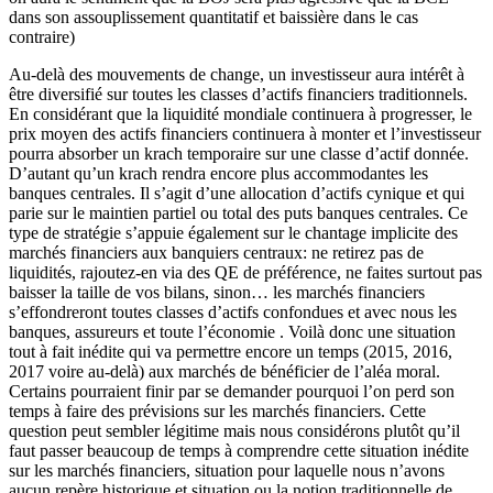
dans son assouplissement quantitatif et baissière dans le cas
contraire)
Au-delà des mouvements de change, un investisseur aura intérêt à
être diversifié sur toutes les classes d’actifs financiers traditionnels.
En considérant que la liquidité mondiale continuera à progresser, le
prix moyen des actifs financiers continuera à monter et l’investisseur
pourra absorber un krach temporaire sur une classe d’actif donnée.
D’autant qu’un krach rendra encore plus accommodantes les
banques centrales. Il s’agit d’une allocation d’actifs cynique et qui
parie sur le maintien partiel ou total des puts banques centrales. Ce
type de stratégie s’appuie également sur le chantage implicite des
marchés financiers aux banquiers centraux: ne retirez pas de
liquidités, rajoutez-en via des QE de préférence, ne faites surtout pas
baisser la taille de vos bilans, sinon… les marchés financiers
s’effondreront toutes classes d’actifs confondues et avec nous les
banques, assureurs et toute l’économie . Voilà donc une situation
tout à fait inédite qui va permettre encore un temps (2015, 2016,
2017 voire au-delà) aux marchés de bénéficier de l’aléa moral.
Certains pourraient finir par se demander pourquoi l’on perd son
temps à faire des prévisions sur les marchés financiers. Cette
question peut sembler légitime mais nous considérons plutôt qu’il
faut passer beaucoup de temps à comprendre cette situation inédite
sur les marchés financiers, situation pour laquelle nous n’avons
aucun repère historique et situation ou la notion traditionnelle de