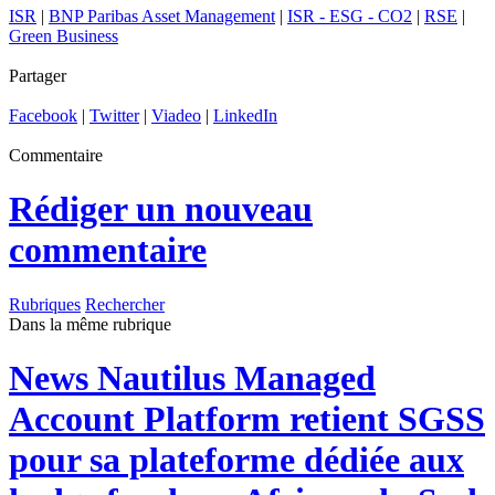
ISR
|
BNP Paribas Asset Management
|
ISR - ESG - CO2
|
RSE
|
Green Business
Partager
Facebook
|
Twitter
|
Viadeo
|
LinkedIn
Commentaire
Rédiger un nouveau
commentaire
Rubriques
Rechercher
Dans la même rubrique
News
Nautilus Managed
Account Platform retient SGSS
pour sa plateforme dédiée aux