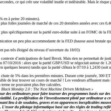
secondes, ce qui crée une volatilité inutile et indésirable. Mais le risqu
9% en à peine 20 minutes).
s plus folles journées de marché de ces 20 dernières années avec ces 0,
t plus spécifiquement sur la parité euro-dollar suite à un FOMC de la 
cation un peu plus accommodante de la FED (hausse aussi brutale qu
nt pas très éloigné du niveau d’ouverture du 18/03)
n contexte d’anticipations de hard Brexit. Mais rien ne permettait de jus
6 au 07/10/2016 : alors que la parité GBP/USD se négociait autour de 1.2
 en quelques heures) tandis que la parité clôtura le 07/10 à 1,2430 (soit 
hute de 5% dans les premières minutes. Durant cette journée, 300 ETF
ible de leur trouver un cours de marché ! Les vendeurs affluaient mais i
à terme ne pouvaient plus être calculées.
 Black Monday 2.0 : The Next Machine Driven Meltdown »
 sur des ordinateurs pour faire tourner des programmes basés sur des 
olatilité. La prolifération de l’investissement piloté par ordinateur a c
nnant lieu à de soudains, graves et en apparences inexplicables mouve
 L’essor du pilotage informatique basé sur des règles de trading reflèt