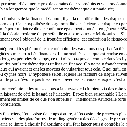
permettra d’évaluer le prix de certains de ces produits et va alors donn
à bien longtemps que la modélisation mathématique est pratiquée).
 à l’univers de la finance. D’abord, il y a la quantification des risques 
-normale). Cette hypothèse de log-normalité des facteurs de risque va pe
donné pour un intervalle de confiance également donné – en général 95%
 à la théorie moderne du portefeuille et aux travaux de Markowitz et Sha
ent avec l’objectif de la frontière efficiente, cet endroit ou le risque-
ègreront les phénomènes de mémoire des variations des prix d’actifs. Il
tées sur les marchés financiers. La normalité statistique est remise en ca
rès longues périodes de temps, ce qui n’est pas pris en compte dans les
art des outils mathématiques utilisés en finance. On ne peut franchement 
ux qui avaient et ont les moyens de vulgariser tout cela. Quoi qu’il en 
 cygnes noirs. L’hypothèse selon laquelle les facteurs de risque suivent 
 le prix n’évolue pas linéairement avec les facteurs de risque, c’est-à
 révolution : les transactions à la vitesse de la lumière via des robots 
 laissant de côté le hasard et l’aléatoire. Est-ce bien raisonnable ? Le
nt les limites de ce que l’on appelle l’« Intelligence Artificielle forte 
 conscience.
 financiers, l’on assiste de temps à autre, à l’occasion de prétextes plu
ciers via des plateformes de trading génèrent des décalages de prix auss
ine se limite à choisir l’algorithme qu’il faut lancer puis à contrôler la