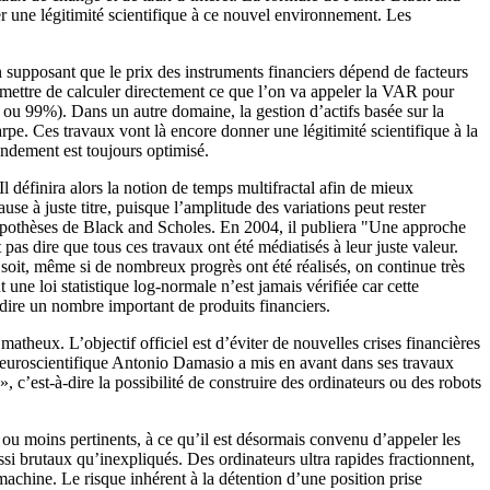
er une légitimité scientifique à ce nouvel environnement. Les
en supposant que le prix des instruments financiers dépend de facteurs
rmettre de calculer directement ce que l’on va appeler la VAR pour
 ou 99%). Dans un autre domaine, la gestion d’actifs basée sur la
rpe. Ces travaux vont là encore donner une légitimité scientifique à la
rendement est toujours optimisé.
 définira alors la notion de temps multifractal afin de mieux
use à juste titre, puisque l’amplitude des variations peut rester
 hypothèses de Black and Scholes. En 2004, il publiera "Une approche
pas dire que tous ces travaux ont été médiatisés à leur juste valeur.
soit, même si de nombreux progrès ont été réalisés, on continue très
une loi statistique log-normale n’est jamais vérifiée car cette
-dire un nombre important de produits financiers.
matheux. L’objectif officiel est d’éviter de nouvelles crises financières
 neuroscientifique Antonio Damasio a mis en avant dans ses travaux
», c’est-à-dire la possibilité de construire des ordinateurs ou des robots
s ou moins pertinents, à ce qu’il est désormais convenu d’appeler les
i brutaux qu’inexpliqués. Des ordinateurs ultra rapides fractionnent,
 machine. Le risque inhérent à la détention d’une position prise