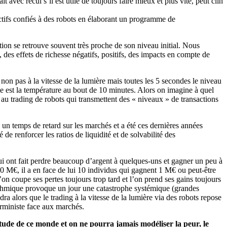
t avec recul s’il est utile de toujours faire mieux et plus vite, petit clin
ctifs confiés à des robots en élaborant un programme de
ion se retrouve souvent très proche de son niveau initial. Nous
 des effets de richesse négatifs, positifs, des impacts en compte de
 non pas à la vitesse de la lumière mais toutes les 5 secondes le niveau
le est la température au bout de 10 minutes. Alors on imagine à quel
 au trading de robots qui transmettent des « niveaux » de transactions
 un temps de retard sur les marchés et a été ces dernières années
e renforcer les ratios de liquidité et de solvabilité des
qui ont fait perdre beaucoup d’argent à quelques-uns et gagner un peu à
 10 M€, il a en face de lui 10 individus qui gagnent 1 M€ ou peut-être
n coupe ses pertes toujours trop tard et l’on prend ses gains toujours
lgorithmique provoque un jour une catastrophe systémique (grandes
dra alors que le trading à la vitesse de la lumière via des robots repose
erministe face aux marchés.
titude de ce monde et on ne pourra jamais modéliser la peur, le