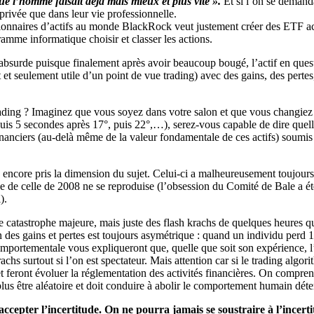
ue l’homme faisait déjà mais mieux et plus vite ».
Et si l’on se demandai
 privée que dans leur vie professionnelle.
estionnaires d’actifs au monde BlackRock veut justement créer des ETF a
amme informatique choisir et classer les actions.
absurde puisque finalement après avoir beaucoup bougé, l’actif en quest
t seulement utile d’un point de vue trading) avec des gains, des pertes,
t trading ? Imaginez que vous soyez dans votre salon et que vous changiez
puis 5 secondes après 17°, puis 22°,…), serez-vous capable de dire quel
 financiers (au-delà même de la valeur fondamentale de ces actifs) soumis
 encore pris la dimension du sujet. Celui-ci a malheureusement toujours
 de celle de 2008 ne se reproduise (l’obsession du Comité de Bale a été d
).
de catastrophe majeure, mais juste des flash krachs de quelques heures 
on des gains et pertes est toujours asymétrique : quand un individu perd
portementale vous expliqueront que, quelle que soit son expérience, l’o
krachs surtout si l’on est spectateur. Mais attention car si le trading a
 et feront évoluer la réglementation des activités financières. On compren
lus être aléatoire et doit conduire à abolir le comportement humain dét
accepter l’incertitude. On ne pourra jamais se soustraire à l’incer