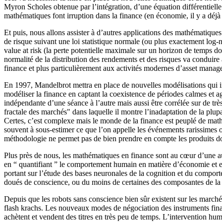
Myron Scholes obtenue par l’intégration, d’une équation différentielle 
mathématiques font irruption dans la finance (en économie, il y a déj
Et puis, nous allons assister à d’autres applications des mathématiques
de risque suivant une loi statistique normale (ou plus exactement log
value at risk (la perte potentielle maximale sur un horizon de temps 
normalité de la distribution des rendements et des risques va conduire
finance et plus particulièrement aux activités modernes d’asset managem
En 1997, Mandelbrot mettra en place de nouvelles modélisations qui int
modéliser la finance en captant la coexistence de périodes calmes et agi
indépendante d’une séance à l’autre mais aussi être corrélée sur de t
fractale des marchés" dans laquelle il montre l’inadaptation de la plup
Certes, c’est complexe mais le monde de la finance est peuplé de mathe
souvent à sous-estimer ce que l’on appelle les événements rarissimes ou
méthodologie ne permet pas de bien prendre en compte les produits dont
Plus près de nous, les mathématiques en finance sont au cœur d’une autre
en “ quantifiant ” le comportement humain en matière d’économie et en
portant sur l’étude des bases neuronales de la cognition et du comporteme
doués de conscience, ou du moins de certaines des composantes de la
Depuis que les robots sans conscience bien sûr existent sur les marchés
flash krachs. Les nouveaux modes de négociation des instruments finan
achètent et vendent des titres en très peu de temps. L’intervention huma