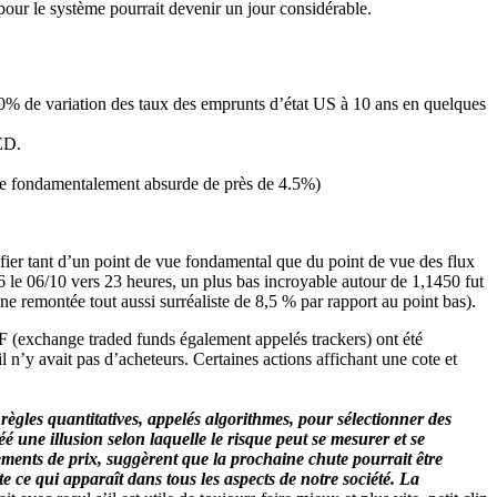
e pour le système pourrait devenir un jour considérable.
40% de variation des taux des emprunts d’état US à 10 ans en quelques
FED.
e fondamentalement absurde de près de 4.5%)
tifier tant d’un point de vue fondamental que du point de vue des flux
6 le 06/10 vers 23 heures, un plus bas incroyable autour de 1,1450 fut
une remontée tout aussi surréaliste de 8,5 % par rapport au point bas).
 (exchange traded funds également appelés trackers) ont été
l n’y avait pas d’acheteurs. Certaines actions affichant une cote et
règles quantitatives, appelés algorithmes, pour sélectionner des
réé une illusion selon laquelle le risque peut se mesurer et se
ments de prix, suggèrent que la prochaine chute pourrait être
e ce qui apparaît dans tous les aspects de notre société. La