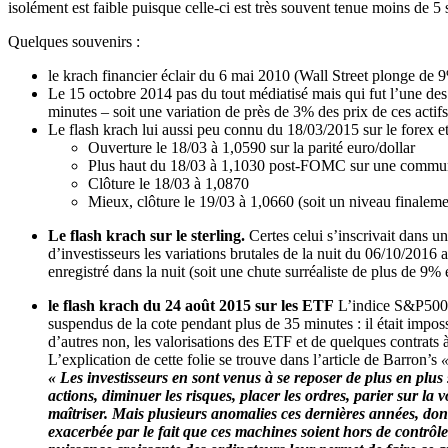
isolément est faible puisque celle-ci est très souvent tenue moins de 5 
Quelques souvenirs :
le krach financier éclair du 6 mai 2010 (Wall Street plonge de 
Le 15 octobre 2014 pas du tout médiatisé mais qui fut l’une de
minutes – soit une variation de près de 3% des prix de ces actifs
Le flash krach lui aussi peu connu du 18/03/2015 sur le forex e
Ouverture le 18/03 à 1,0590 sur la parité euro/dollar
Plus haut du 18/03 à 1,1030 post-FOMC sur une communi
Clôture le 18/03 à 1,0870
Mieux, clôture le 19/03 à 1,0660 (soit un niveau finaleme
Le flash krach sur le sterling.
Certes celui s’inscrivait dans u
d’investisseurs les variations brutales de la nuit du 06/10/201
enregistré dans la nuit (soit une chute surréaliste de plus de 9%
le flash krach du 24 août 2015 sur les ETF
L’indice S&P500 c
suspendus de la cote pendant plus de 35 minutes : il était imposs
d’autres non, les valorisations des ETF et de quelques contrats 
L’explication de cette folie se trouve dans l’article de Barron’s
«
« Les investisseurs en sont venus à se reposer de plus en plus
actions, diminuer les risques, placer les ordres, parier sur la v
maîtriser. Mais plusieurs anomalies ces dernières années, do
exacerbée par le fait que ces machines soient hors de contrôle.