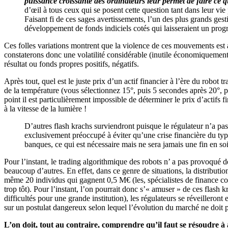
puissance croissante des ordinateurs leur permet de faire ce q
d’œil à tous ceux qui se posent cette question tant dans leur vie
Faisant fi de ces sages avertissements, l’un des plus grands g
développement de fonds indiciels cotés qui laisseraient un progr
Ces folles variations montrent que la violence de ces mouvements est 
constaterons donc une volatilité considérable (inutile économiquement e
résultat ou fonds propres positifs, négatifs.
Après tout, quel est le juste prix d’un actif financier à l’ère du robo
de la température (vous sélectionnez 15°, puis 5 secondes après 20°, 
point il est particulièrement impossible de déterminer le prix d’actifs
à la vitesse de la lumière !
D’autres flash krachs surviendront puisque le régulateur n’a pas
exclusivement préoccupé à éviter qu’une crise financière du type
banques, ce qui est nécessaire mais ne sera jamais une fin en soi
Pour l’instant, le trading algorithmique des robots n’ a pas provoqué 
beaucoup d’autres. En effet, dans ce genre de situations, la distributi
même 20 individus qui gagnent 0,5 M€ (les, spécialistes de finance com
trop tôt). Pour l’instant, l’on pourrait donc s’« amuser » de ces flash 
difficultés pour une grande institution), les régulateurs se réveilleront
sur un postulat dangereux selon lequel l’évolution du marché ne doit p
L’on doit, tout au contraire, comprendre qu’il faut se résoudre à 