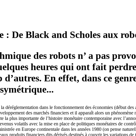
 : De Black and Scholes aux rob
ithmique des robots n’ a pas pro
uelques heures qui ont fait perd
d’autres. En effet, dans ce genre 
asymétrique...
 de la déréglementation dans le fonctionnement des économies (début d
développement des marchés financiers et il apparaît alors un phénomène 
te la plus importante de l’histoire monétaire contemporaine avec l’anno
 devenus volatils avec la mise en place de politiques monétaires de cont
nistrée en Europe continentale dans les années 1980 (on pense naturell
aux produits financiers dits dérivés destinés à couvrir les variations d