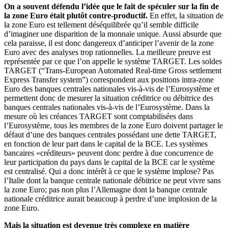
On a souvent défendu l’idée que le fait de spéculer sur la fin de
la zone Euro était plutôt contre-productif.
En effet, la situation de
la zone Euro est tellement déséquilibrée qu’il semble difficile
d’imaginer une disparition de la monnaie unique. Aussi absurde que
cela paraisse, il est donc dangereux d’anticiper l’avenir de la zone
Euro avec des analyses trop rationnelles. La meilleure preuve est
représentée par ce que l’on appelle le système TARGET. Les soldes
TARGET (“Trans-European Automated Real-time Gross settlement
Express Transfer system”) correspondent aux positions intra-zone
Euro des banques centrales nationales vis-à-vis de l’Eurosystème et
permettent donc de mesurer la situation créditrice ou débitrice des
banques centrales nationales vis-à-vis de l’Eurosystème. Dans la
mesure où les créances TARGET sont comptabilisées dans
l’Eurosystème, tous les membres de la zone Euro doivent partager le
défaut d’une des banques centrales possédant une dette TARGET,
en fonction de leur part dans le capital de la BCE. Les systèmes
bancaires «créditeurs» peuvent donc perdre à due concurrence de
leur participation du pays dans le capital de la BCE car le système
est centralisé. Qui a donc intérêt à ce que le système implose? Pas
l’Italie dont la banque centrale nationale débitrice ne peut vivre sans
la zone Euro; pas non plus l’Allemagne dont la banque centrale
nationale créditrice aurait beaucoup à perdre d’une implosion de la
zone Euro.
Mais la situation est devenue très complexe en matière