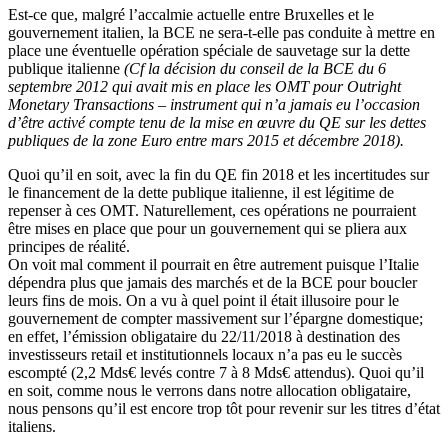
Est-ce que, malgré l’accalmie actuelle entre Bruxelles et le
gouvernement italien, la BCE ne sera-t-elle pas conduite à mettre en
place une éventuelle opération spéciale de sauvetage sur la dette
publique italienne
(Cf la décision du conseil de la BCE du 6
septembre 2012 qui avait mis en place les OMT pour Outright
Monetary Transactions – instrument qui n’a jamais eu l’occasion
d’être activé compte tenu de la mise en œuvre du QE sur les dettes
publiques de la zone Euro entre mars 2015 et décembre 2018).
Quoi qu’il en soit, avec la fin du QE fin 2018 et les incertitudes sur
le financement de la dette publique italienne, il est légitime de
repenser à ces OMT. Naturellement, ces opérations ne pourraient
être mises en place que pour un gouvernement qui se pliera aux
principes de réalité.
On voit mal comment il pourrait en être autrement puisque l’Italie
dépendra plus que jamais des marchés et de la BCE pour boucler
leurs fins de mois. On a vu à quel point il était illusoire pour le
gouvernement de compter massivement sur l’épargne domestique;
en effet, l’émission obligataire du 22/11/2018 à destination des
investisseurs retail et institutionnels locaux n’a pas eu le succès
escompté (2,2 Mds€ levés contre 7 à 8 Mds€ attendus). Quoi qu’il
en soit, comme nous le verrons dans notre allocation obligataire,
nous pensons qu’il est encore trop tôt pour revenir sur les titres d’état
italiens.