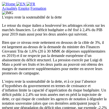
Actualités
Emploi
Formation
L'enjeu reste la soutenabilité de la dette
Le retour du risque italien a bouleversé les arbitrages récents sur les
marchés financiers. Le déficit budgétaire a été fixé à 2,4% du PIB
pour 2019 mais aussi pour les deux années qui suivront.
Bien que ce niveau reste nettement en dessous de la cible de 3%, il
est largement au-dessus de la demande du ministre des Finances
Giovanni Tria de 1,6% (20 à 30 MM€ de dépenses supplémentaires
en 2019) et il ne respecte pas la demande européenne d’un
abaissement du déficit structurel. La pression exercée par Luigi di
Maio a porté ses fruits et les deux partis au pouvoir ont obtenu des
marges de manœuvre supplémentaires pour mettre en œuvre leurs
promesses de campagne.
L’enjeu reste la soutenabilité de la dette, et à ce jour l’absence
d’hypothèses du gouvernement en termes de croissance et
d’inflation limite la capacité d’appréciation du risque budgétaire. Un
déficit public à 2,4% sur trois années met en péril la trajectoire de
dette, ce qui risque de conduire les agences de notation à dégrader la
notation souveraine (alors que ces dernières anticipaient jusqu’à
présent une dégradation du déficit plus contenue, par exemple -2,2%