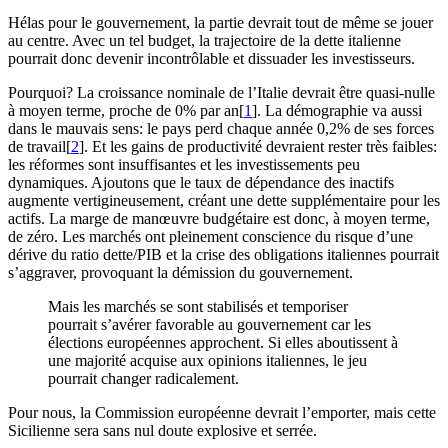
Hélas pour le gouvernement, la partie devrait tout de même se jouer
au centre. Avec un tel budget, la trajectoire de la dette italienne
pourrait donc devenir incontrôlable et dissuader les investisseurs.
Pourquoi? La croissance nominale de l’Italie devrait être quasi-nulle
à moyen terme, proche de 0% par an[
1
]. La démographie va aussi
dans le mauvais sens: le pays perd chaque année 0,2% de ses forces
de travail[
2
]. Et les gains de productivité devraient rester très faibles:
les réformes sont insuffisantes et les investissements peu
dynamiques. Ajoutons que le taux de dépendance des inactifs
augmente vertigineusement, créant une dette supplémentaire pour les
actifs. La marge de manœuvre budgétaire est donc, à moyen terme,
de zéro. Les marchés ont pleinement conscience du risque d’une
dérive du ratio dette/PIB et la crise des obligations italiennes pourrait
s’aggraver, provoquant la démission du gouvernement.
Mais les marchés se sont stabilisés et temporiser
pourrait s’avérer favorable au gouvernement car les
élections européennes approchent. Si elles aboutissent à
une majorité acquise aux opinions italiennes, le jeu
pourrait changer radicalement.
Pour nous, la Commission européenne devrait l’emporter, mais cette
Sicilienne sera sans nul doute explosive et serrée.