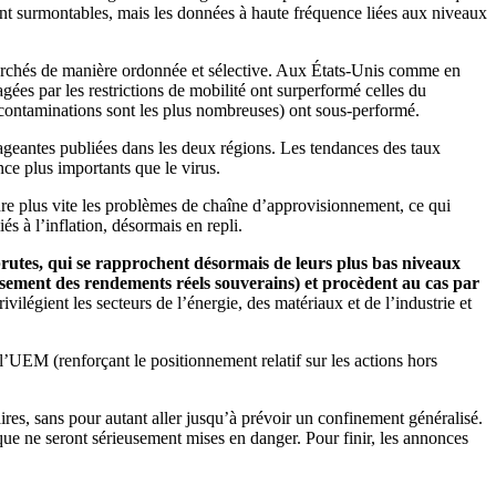
sont surmontables, mais les données à haute fréquence liées aux niveaux
archés de manière ordonnée et sélective. Aux États-Unis comme en
tagées par les restrictions de mobilité ont surperformé celles du
contaminations sont les plus nombreuses) ont sous-performé.
rageantes publiées dans les deux régions. Les tendances des taux
nce plus importants que le virus.
udre plus vite les problèmes de chaîne d’approvisionnement, ce qui
és à l’inflation, désormais en repli.
brutes, qui se rapprochent désormais de leurs plus bas niveaux
ressement des rendements réels souverains) et procèdent au cas par
vilégient les secteurs de l’énergie, des matériaux et de l’industrie et
 l’UEM (renforçant le positionnement relatif sur les actions hors
res, sans pour autant aller jusqu’à prévoir un confinement généralisé.
ique ne seront sérieusement mises en danger. Pour finir, les annonces