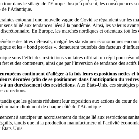
on tour dans le sillage de l’Europe. Jusqu’à présent, les conséquences 
 de l’Atlantique.
craintes entourant une nouvelle vague de Covid se répandent sur les m
eur sensibilité aux tendances liées à la pandémie. Ainsi, les valeurs avan
iscrétionnaire. En Europe, les marchés nordiques et orientaux (où les 
bénéfice des titres défensifs, malgré les statistiques économiques encou
logique et les « bond proxies », demeurent toutefois des facteurs d’influe
e sous l’effet des restrictions sanitaires offrirait un répit pour réso
fret et des conteneurs, ainsi que par l’inversion de tendance des actifs li
ropéens continuent d’alléger à la fois leurs expositions nettes et 
 valeurs décotées (afin de se positionner dans l’anticipation du red
és à un durcissement des restrictions.
Aux États-Unis, ces stratégies pri
e corrections.
e, tandis que les gérants réduisent leur exposition aux actions du cœur de
étionnaire diminuent de chaque côté de l’Atlantique.
ent à anticiper un accroissement du risque lié aux restrictions sanitai
égatifs, tandis que ni la production manufacturière ni l’activité économ
x États-Unis.