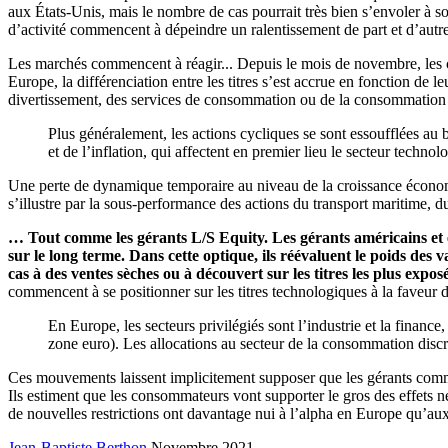
aux États-Unis, mais le nombre de cas pourrait très bien s’envoler à s
d’activité commencent à dépeindre un ralentissement de part et d’autre
Les marchés commencent à réagir... Depuis le mois de novembre, les 
Europe, la différenciation entre les titres s’est accrue en fonction de l
divertissement, des services de consommation ou de la consommation d
Plus généralement, les actions cycliques se sont essoufflées au 
et de l’inflation, qui affectent en premier lieu le secteur techno
Une perte de dynamique temporaire au niveau de la croissance économiqu
s’illustre par la sous-performance des actions du transport maritime, du 
… Tout comme les gérants L/S Equity. Les gérants américains et eu
sur le long terme. Dans cette optique, ils réévaluent le poids des
cas à des ventes sèches ou à découvert sur les titres les plus expos
commencent à se positionner sur les titres technologiques à la faveur d
En Europe, les secteurs privilégiés sont l’industrie et la financ
zone euro). Les allocations au secteur de la consommation discr
Ces mouvements laissent implicitement supposer que les gérants commenc
Ils estiment que les consommateurs vont supporter le gros des effets n
de nouvelles restrictions ont davantage nui à l’alpha en Europe qu’au
Jean-Baptiste Berthon
Novembre 2021