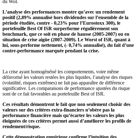
du WoI.
L’analyse des performances montre qu’avec un rendement
positif (2,89% annualisé hors dividendes sur l’ensemble de la
période étudiée, contre - 0,23% pour l’Eurostoxx 300), le
portefeuille Best Of ISR surperforme régulièrement son
benchmark, que ce soit en phase de hausse (2005-2007) ou en
situation de crise aigüe (2007-2009). Le Worst of ISR, quant à
lui, sous-performe nettement, (- 0,74% annualisé), du fait d’une
contre-performance marquée pendant la crise.
La crise ayant homogénéisé les comportements, voire même
défavorisé les valeurs restées les plus liquides, l’analyse des risques
(volatilité, risques extrêmes) ne fait pas apparaître de différence
significative. Les comparaisons de performance ajustées du risque
sont de ce fait favorables au portefeuille Best of ISR.
Ces résultats démontrent le fait que non seulement choisir des
valeurs sur des critères extra-financiers n’obère pas la
performance financière mais qu’écarter les valeurs les plus
éloignées de ces critères permet aussi d’améliorer les profils de
rendement/risque.
Cette démonstration empirique confirme l’intuition des