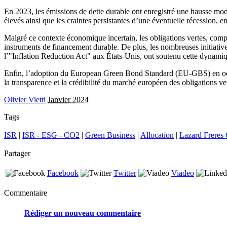
En 2023, les émissions de dette durable ont enregistré une hausse modé
élevés ainsi que les craintes persistantes d’une éventuelle récession, e
Malgré ce contexte économique incertain, les obligations vertes, compo
instruments de financement durable. De plus, les nombreuses initiati
l’"Inflation Reduction Act" aux États-Unis, ont soutenu cette dynamiq
Enfin, l’adoption du European Green Bond Standard (EU-GBS) en octob
la transparence et la crédibilité du marché européen des obligations ve
Olivier Vietti
Janvier 2024
Tags
ISR
|
ISR - ESG - CO2
|
Green Business
|
Allocation
|
Lazard Freres 
Partager
Facebook
Twitter
Viadeo
Commentaire
Rédiger un nouveau commentaire