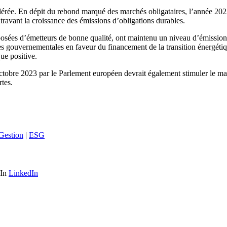
rée. En dépit du rebond marqué des marchés obligataires, l’année 2023 a 
ntravant la croissance des émissions d’obligations durables.
sées d’émetteurs de bonne qualité, ont maintenu un niveau d’émission él
ves gouvernementales en faveur du financement de la transition énergé
ue positive.
re 2023 par le Parlement européen devrait également stimuler le marché
rtes.
Gestion
|
ESG
LinkedIn