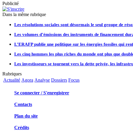
Publicité
Dans la même rubrique
Les résolutions sociales sont désormais le seul groupe de rés
Les volumes d’émissions des instruments de financement dura
L’ERAFP publie une politique sur les énergies fossiles qui ren
Les cinq hommes les plus riches du monde ont plus que doublé
Les investisseurs se tournent vers la dette privée, les infras
Rubriques
Actualité
Agora
Analyse
Dossiers
Focus
Se connecter / S'enregistrer
Contacts
Plan du site
Crédits