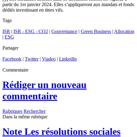
partir du 1er janvier 2024. Elles s’appliqueront aux mandats et fonds
dédiés investissant en titres vifs.
Tags
ISR
|
ISR - ESG - CO2
|
Gouvernance
|
Green Business
|
Allocation
|
ESG
Partager
Facebook
|
Twitter
|
Viadeo
|
LinkedIn
Commentaire
Rédiger un nouveau
commentaire
Rubriques
Rechercher
Dans la même rubrique
Note
Les résolutions sociales