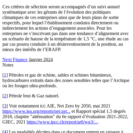
Ces critères de sélection seront accompagnés d’un suivi annuel
systématique avec les gérants de l’évolution des politiques
climatiques de ces entreprises ainsi que de leurs plans de sortie
respectifs, pour lequel l’établissement conduira directement ou
indirectement les actions d’engagement associées. Pour les
entreprises ne s’inscrivant pas dans une tendance d’alignement avec
un scénario de hausse de la température de 1,5 °C, une étude au cas
par cas pourra conduire à un désinvestissement de la position, au
mieux des intérêts de l’ERAFP.
Next Finance
Janvier 2024
Notes
[
1
] Pétroles et gaz de schiste, sables et schistes bitumineux,
hydrocarbures extraits dans des zones sensibles telles que l’Arctique
ou les forages ultra-profonds.
[
2
] Pétrole brut & Gaz naturel.
[
3
] Voir notamment ici: AIE, Net Zero by 2050, mai 2021
https://www.iea.org/reports/net-zer...
et Rapport spécial 1,5 degrés
2018, chapitre "atténuation" du 6e rapport d’évaluation 2021-2022,
GIEC, 2021
https://www.ipcc.ch/report/ar6/wg3/...
.
[
4
] Les modalités décrites dans ce document entrent en vigueur à