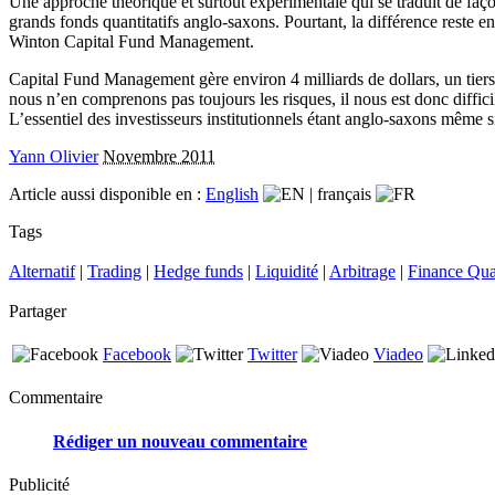
Une approche théorique et surtout expérimentale qui se traduit de faç
grands fonds quantitatifs anglo-saxons. Pourtant, la différence reste
Winton Capital Fund Management.
Capital Fund Management gère environ 4 milliards de dollars, un tiers
nous n’en comprenons pas toujours les risques, il nous est donc diffici
L’essentiel des investisseurs institutionnels étant anglo-saxons même 
Yann Olivier
Novembre 2011
Article aussi disponible en :
English
|
français
Tags
Alternatif
|
Trading
|
Hedge funds
|
Liquidité
|
Arbitrage
|
Finance Quan
Partager
Facebook
Twitter
Viadeo
Commentaire
Rédiger un nouveau commentaire
Publicité