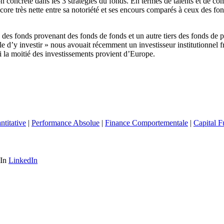
on concrète dans les 3 stratégies du fonds. En termes de talents et de 
 encore très nette entre sa notoriété et ses encours comparés à ceux de
 des fonds provenant des fonds de fonds et un autre tiers des fonds de 
le d’y investir » nous avouait récemment un investisseur institutionnel f
si la moitié des investissements provient d’Europe.
titative
|
Performance Absolue
|
Finance Comportementale
|
Capital 
LinkedIn