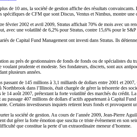
s plus de 10 ans, la société de gestion affiche des résultats convaincants
tégies spécifiques de CFM que sont Discus, Ventus et Nimbus, montre un
ntre février 2002 et avril 2009, Stratus affichait 70% de mois avec un 
ut, avec une volatilité de 6,2% pour Stratus, contre 15,6% pour le S&P
t salariés de Capital Fund Management ont investi dans Stratus. Ils détie
tion au près de gestionnaires de fonds de fonds ou de spécialistes du tr
voulant prudente et modeste. Ses fondateurs, discrets, sont aux antipode
dant plusieurs années.
stions passant de 145 millions à 3,1 milliards de dollars entre 2001 et 
Northbrook dans l’Illinois, était chargée de gérer la trésorerie des socié
nts le 14 août 2007, prétextant la forte volatilité des marchés du crédit. 
ssant au passage 407 millions de dollars d’actifs appartenant à Capital Fu
ante. Certains investisseurs inquiets retirent leurs fonds et provoquent
ter la société de gestion. Au cours de l’année 2009, Jean-Pierre Aguilar
t dut gérer la forte émotion que suscita ce triste évènement en son sein
difficulté que constitue la perte d’un extraordinaire meneur d’homme.