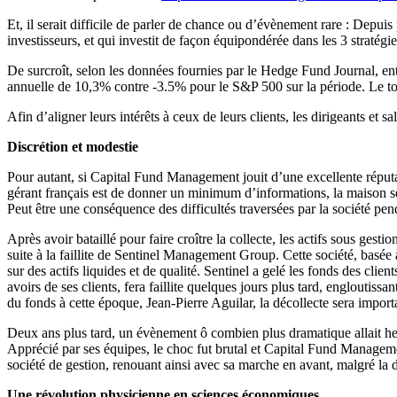
Et, il serait difficile de parler de chance ou d’évènement rare : Depui
investisseurs, et qui investit de façon équipondérée dans les 3 stra
De surcroît, selon les données fournies par le Hedge Fund Journal, e
annuelle de 10,3% contre -3.5% pour le S&P 500 sur la période. Le to
Afin d’aligner leurs intérêts à ceux de leurs clients, les dirigeants e
Discrétion et modestie
Pour autant, si Capital Fund Management jouit d’une excellente réputa
gérant français est de donner un minimum d’informations, la maison se 
Peut être une conséquence des difficultés traversées par la société pen
Après avoir bataillé pour faire croître la collecte, les actifs sous ge
suite à la faillite de Sentinel Management Group. Cette société, basée à 
sur des actifs liquides et de qualité. Sentinel a gelé les fonds des clie
avoirs de ses clients, fera faillite quelques jours plus tard, englouti
du fonds à cette époque, Jean-Pierre Aguilar, la décollecte sera import
Deux ans plus tard, un évènement ô combien plus dramatique allait heur
Apprécié par ses équipes, le choc fut brutal et Capital Fund Managemen
société de gestion, renouant ainsi avec sa marche en avant, malgré la 
Une révolution physicienne en sciences économiques