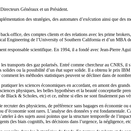
x Directeurs Généraux et un Président.
lémentation des stratégies, des automates d’exécution ainsi que des modè
ck-office, des comptes clients et des relations avec les prime brokers, l
ectrical Engineering de l’University of Southern California et d’un MBA
ent responsable scientifique. En 1994, il a fondé avec Jean-Pierre Aguil
r les transports des gaz polarisés. Entré comme chercheur au CNRS, il s’e
es solides ou la possibilité d’un état super solide. Il a obtenu le prix 
 comment les méthodes statistiques peuvent se décliner dans de nombre
de pratiquer les sciences économiques en accordant, en amont des grand
sciences physiques, les belles hypothèses et la beauté conceptuelle pre
e Black & Scholes, etc) et ce, même si elles ne sont finalement pas vé
oix de recruter des physiciens, de préférence sans bagages en économie 
ou d’économie sont rares. L’analyse des données y est fondamentale. 
’atteler à des sujets aussi pointus que la structure temporelle de l’impa
nts (les biais cognitifs, les décisions dans l’urgence, la négligence, e