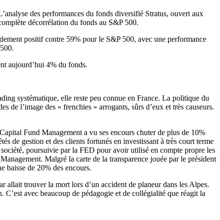
. L’analyse des performances du fonds diversifié Stratus, ouvert aux
e complète décorrélation du fonds au S&P 500.
rendement positif contre 59% pour le S&P 500, avec une performance
 500.
nnent aujourd’hui 4% du fonds.
ading systématique, elle reste peu connue en France. La politique du
s de l’image des « frenchies » arrogants, sûrs d’eux et très causeurs.
2007, Capital Fund Management a vu ses encours chuter de plus de 10%
tés de gestion et des clients fortunés en investissant à très court terme
La société, poursuivie par la FED pour avoir utilisé en compte propre les
nd Management. Malgré la carte de la transparence jouée par le président
 une baisse de 20% des encours.
 allait trouver la mort lors d’un accident de planeur dans les Alpes.
. C’est avec beaucoup de pédagogie et de collégialité que réagit la