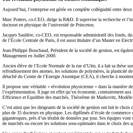
Aujourd’hui, l’entreprise est gérée en complète collégialité entre deu
Marc Potters, co-CEO, dirige la R&D. Il supervise la recherche et l’imp
doctorat en physique de l’université de Princeton.
Jacques Saulière, co-CEO, est responsable administratif des fonds, du ba
de l’École Centrale de Paris, il est aussi titulaire d’un Master en El
Jean-Philippe Bouchaud, Président de la société de gestion, est égalem
Management en Juillet 2000.
Ancien élève de l’Ecole Normale de la rue d’Ulm, il a fait sa thèse su
refroidissement des atomes, les solutions de polymères, la plasticité d
détaché du Centre de l’Energie Atomique (CEA), il cherche à montrer
Il propose une véritable « révolution physicienne » dans la manière 
l’expérimentation. Il juge en effet qu’en économie, contrairement aux 
Efficience et Equilibre des marchés, Théorème de Markovitz, Modèle d
C’est ainsi que les dirigeants de la société de gestion ont fait le ch
plus de 35 docteurs en physique. Les diplômés d’école de commerce 
gigantesques, près d’un térabit de données par jour. Ses équipes vont s
de marchés ou encore les solutions sous-optimales dans le choix des age