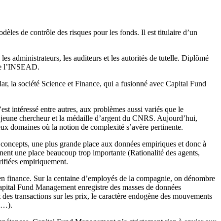
les de contrôle des risques pour les fonds. Il est titulaire d’un
es administrateurs, les auditeurs et les autorités de tutelle. Diplômé
 de l’INSEAD.
ar, la société Science et Finance, qui a fusionné avec Capital Fund
st intéressé entre autres, aux problèmes aussi variés que le
IBM jeune chercheur et la médaille d’argent du CNRS. Aujourd’hui,
ux domaines où la notion de complexité s’avère pertinente.
s concepts, une plus grande place aux données empiriques et donc à
nnent une place beaucoup trop importante (Rationalité des agents,
rifiées empiriquement.
ou en finance. Sur la centaine d’employés de la compagnie, on dénombre
Capital Fund Management enregistre des masses de données
ct des transactions sur les prix, le caractère endogène des mouvements
tc…).