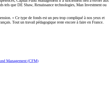
compétences, Capital Fund Management n’a strictement rien à envier aux
s fonds tels que DE Shaw, Renaissance technologies, Man Investment ou
pension. « Ce type de fonds est un peu trop compliqué à nos yeux et
rançais. Tout un travail pédagogique reste encore à faire en France.
Fund Management (CFM)