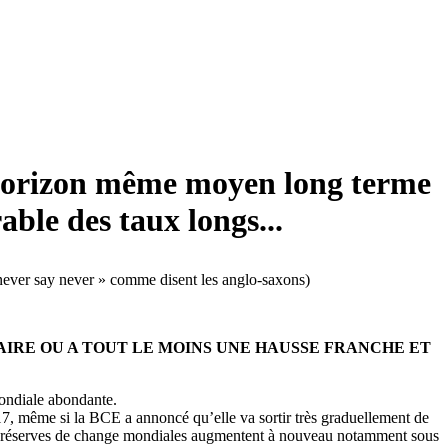
n horizon même moyen long terme
able des taux longs...
(« never say never » comme disent les anglo-saxons)
IRE OU A TOUT LE MOINS UNE HAUSSE FRANCHE ET
mondiale abondante.
017, même si la BCE a annoncé qu’elle va sortir très graduellement de
les réserves de change mondiales augmentent à nouveau notamment sous