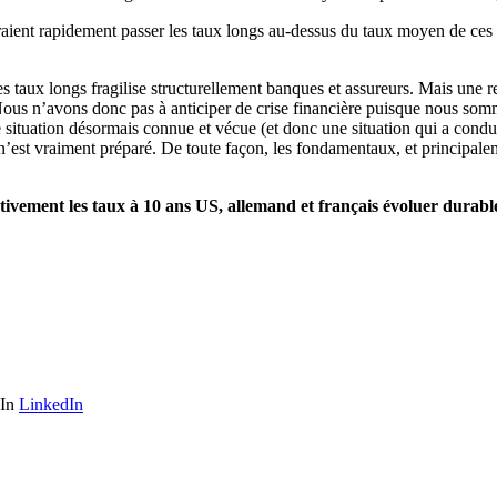
raient rapidement passer les taux longs au-dessus du taux moyen de ces po
s taux longs fragilise structurellement banques et assureurs. Mais une rem
Nous n’avons donc pas à anticiper de crise financière puisque nous som
une situation désormais connue et vécue (et donc une situation qui a co
 n’est vraiment préparé. De toute façon, les fondamentaux, et principal
ectivement les taux à 10 ans US, allemand et français évoluer dur
LinkedIn