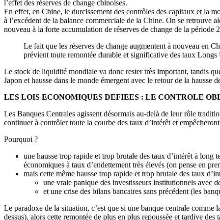
l’effet des réserves de change chinoises.
En effet, en Chine, le durcissement des contrôles des capitaux et la moin
à l’excédent de la balance commerciale de la Chine. On se retrouve alo
nouveau à la forte accumulation de réserves de change de la période
Le fait que les réserves de change augmentent à nouveau en Chi
prévient toute remontée durable et significative des taux Longs 
Le stock de liquidité mondiale va donc rester très important, tandis qu
Japon et hausse dans le monde émergent avec le retour de la hausse d
LES LOIS ECONOMIQUES DEFIEES : LE CONTROLE O
Les Banques Centrales agissent désormais au-delà de leur rôle traditionn
continuer à contrôler toute la courbe des taux d’intérêt et empêcheron
Pourquoi ?
une hausse trop rapide et trop brutale des taux d’intérêt à long
économiques à taux d’endettement très élevés (on pense en premi
mais cette même hausse trop rapide et trop brutale des taux d’int
une vraie panique des investisseurs institutionnels avec de
et une crise des bilans bancaires sans précédent (les banq
Le paradoxe de la situation, c’est que si une banque centrale comme l
dessus), alors cette remontée de plus en plus repoussée et tardive des t