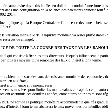
dre attractivité des actifs libelles en dollar ont conduit à une forte bais
rs dans une configuration de la balance des paiements chinoise tout à fa
 2002-2014.
ne implique que la Banque Centrale de Chine est redevenue acheteuse d’o
US et €.
e la variation mensuelle de la liquidité mondiale va rester plutôt stable
es réserves de change).
BLIGE DE TOUTE LA COURBE DES TAUX PAR LES BANQ
el qui consiste à fixer les taux directeurs, lesquels influencent la parti
t par tous les moyens toute remontée des taux d’intérêt à long terme.
 terme, bien au-dessus des taux de croissance nominale des économies, dé
er lieu aux états)
érêt à long terme entraînerait aussi
s ventes massives pour limiter les moins-values en capital, ce qui auto-e
ues ont accumulé ces dernières années, entre autres pour des raisons régl
a BCE ne sort de sa politique monétaire accommodante que très graduelle
aux d’intérêt à long terme abaissera le taux moyen des portefeuilles oblig