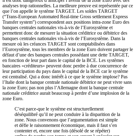
il est donc dangereux d’anticiper l’avenir de la zone Euro avec des
analyses trop rationnelles. La meilleure preuve est représentée par ce
que l’on appelle le système TARGET. Les soldes TARGET
(“Trans-European Automated Real-time Gross settlement Express
Transfer system”) correspondent aux positions intra-zone Euro des
banques centrales nationales vis-à-vis de l’Eurosystème et
permettent donc de mesurer la situation créditrice ou débitrice des
banques centrales nationales vis-à-vis de l’Eurosystème. Dans la
mesure où les créances TARGET sont comptabilisées dans
l’Eurosystème, tous les membres de la zone Euro doivent partager le
défaut d’une des banques centrales possédant une dette TARGET,
en fonction de leur part dans le capital de la BCE. Les systèmes
bancaires «créditeurs» peuvent donc perdre à due concurrence de
leur participation du pays dans le capital de la BCE car le système
est centralisé. Qui a donc intérêt à ce que le système implose? Pas
l’Italie dont la banque centrale nationale débitrice ne peut vivre sans
la zone Euro; pas non plus l’Allemagne dont la banque centrale
nationale créditrice aurait beaucoup à perdre d’une implosion de la
zone Euro.
C’est parce-que le système est structurellement
déséquilibré qu’il ne peut conduire à la disparition de la
zone. Nous convenons que l’argumentation est simple
et défie le raisonnement économique, mais il faut s’en
contenter et, encore une fois (désolé de se répéter)