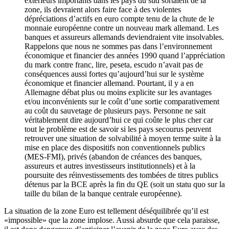
extérieurs importants dans les pays du sud sortaient de la
zone, ils devraient alors faire face à des violentes
dépréciations d’actifs en euro compte tenu de la chute de le
monnaie européenne contre un nouveau mark allemand. Les
banques et assureurs allemands deviendraient vite insolvables.
Rappelons que nous ne sommes pas dans l’environnement
économique et financier des années 1990 quand l’appréciation
du mark contre franc, lire, peseta, escudo n’avait pas de
conséquences aussi fortes qu’aujourd’hui sur le système
économique et financier allemand. Pourtant, il y a en
Allemagne débat plus ou moins explicite sur les avantages
et/ou inconvénients sur le coût d’une sortie comparativement
au coût du sauvetage de plusieurs pays. Personne ne sait
véritablement dire aujourd’hui ce qui coûte le plus cher car
tout le problème est de savoir si les pays secourus peuvent
retrouver une situation de solvabilité à moyen terme suite à la
mise en place des dispositifs non conventionnels publics
(MES-FMI), privés (abandon de créances des banques,
assureurs et autres investisseurs institutionnels) et à la
poursuite des réinvestissements des tombées de titres publics
détenus par la BCE après la fin du QE (soit un statu quo sur la
taille du bilan de la banque centrale européenne).
La situation de la zone Euro est tellement déséquilibrée qu’il est
«impossible» que la zone implose. Aussi absurde que cela paraisse,