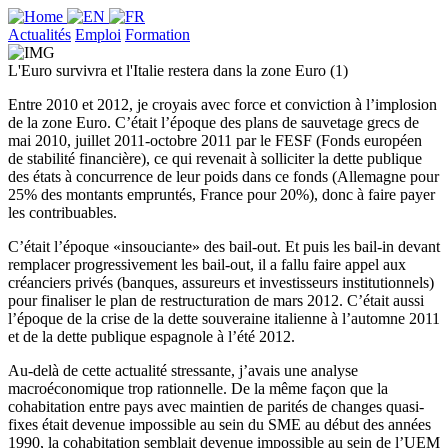
Actualités
Emploi
Formation
L'Euro survivra et l'Italie restera dans la zone Euro (1)
Entre 2010 et 2012, je croyais avec force et conviction à l’implosion
de la zone Euro. C’était l’époque des plans de sauvetage grecs de
mai 2010, juillet 2011-octobre 2011 par le FESF (Fonds européen
de stabilité financière), ce qui revenait à solliciter la dette publique
des états à concurrence de leur poids dans ce fonds (Allemagne pour
25% des montants empruntés, France pour 20%), donc à faire payer
les contribuables.
C’était l’époque «insouciante» des bail-out. Et puis les bail-in devant
remplacer progressivement les bail-out, il a fallu faire appel aux
créanciers privés (banques, assureurs et investisseurs institutionnels)
pour finaliser le plan de restructuration de mars 2012. C’était aussi
l’époque de la crise de la dette souveraine italienne à l’automne 2011
et de la dette publique espagnole à l’été 2012.
Au-delà de cette actualité stressante, j’avais une analyse
macroéconomique trop rationnelle. De la même façon que la
cohabitation entre pays avec maintien de parités de changes quasi-
fixes était devenue impossible au sein du SME au début des années
1990, la cohabitation semblait devenue impossible au sein de l’UEM