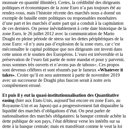
monnaie en quantité illimitée). Certes, la crédibilité des dirigeants
politiques et économiques de la zone Euro n’a pas toujours été au
rendez-vous, mais l’histoire récente des marchés nous a donné un
exemple de bataille entre politiques ou responsables monétaires
d’une part et les marchés d’autre part qui a conduit à la capitulation
de ces derniers. On pense inévitablement à cette date historique de la
zone Euro, le 26 juillet 2012 avec la communication de Mario
Draghi en pleine période de stress sur les dettes périphériques de la
zone Euro: «il n’y aura pas d’explosion de la zone euro, car c’est
méconnaître le capital politique que nos dirigeants ont investi dans
cette union et le soutien des Européens. L’euro est irréversible et la
préservation de l’euro fait partie de notre mandat et pour y parvenir,
nous sommes très ouverts et n’avons pas de tabous». Ces propos
sont devenus célèbres et sont résumés par le fameux
«Whatever it
takes»
. Croire qu’il en sera autrement à partir de novembre 2019
avec un successeur de Draghi plus faucon serait à notre avis
complètement erroné.
Et puis il y eut la quasi-institutionnalisation des Quantitative
easing
(hier aux Etats-Unis, aujourd’hui encore en zone Euro, au
Royaume-Uni et au Japon) qui a progressivement fait disparaître la
liquidité des marchés d’obligations d’état. On peut parler de
nationalisation des marchés obligataires: la banque centrale achète la
dette publique de son pays, l’état débiteur verse les intérêts sur sa
dette à la banque centrale; mais en transférant comme le veut la loi