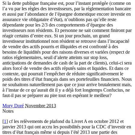
Si la dette publique française est, pour l’instant protégée (comme on
l’a vu par les règles des investisseurs, par la réglementation bancaire
et aussi par l’abondance de l’épargne domestique encore investie en
assurance vie obligataire d’état), n’oublions pas qu’elle reste
dépendante pour les 2/3 des comportements d’épargne des
investisseurs non résidents. Et personne ne sait comment finiront par
réagir certains d’entre eux. Si un jour prochain, un grand
investisseur institutionnel non résident se retrouve dans l’incapacité
de vendre des actifs pourris et illiquides et est confronté à des
besoins de liquidités pour des raisons diverses et variées (respect de
ratios réglementaires, seuil d’alerte atteints sur stop loss,
anticipations de demandes de cash de la part de clients), celui-ci sera
alors forcé de vendre des actifs réputés sains et liquides. Et dans ce
contexte, qui pourrait l’empêcher de réduire significativement le
poids des titres d’état français dans ses portefeuilles financiers. Nous
ne souhaitons naturellement pas que ce jour arrive brutalement mais,
à l’instar de ce qu’aurait dit il y a déjà fort longtemps Confucius, ne
faut-il pas se préparer au pire tout en espérant le meilleur?
Mory Doré
Novembre 2013
Notes
[
1
] cf les relèvements de plafond du Livret A en octobre 2012 et
janvier 2013 qui ont accru les possibilités pour la CDC d’investir en
titres d’état français même si depuis l’été 2013 une partie des