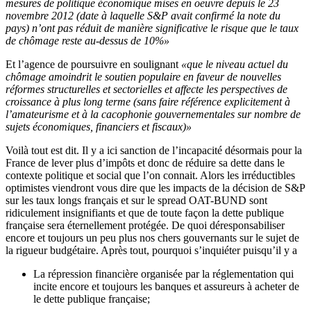
mesures de politique économique mises en oeuvre depuis le 23
novembre 2012 (date à laquelle S&P avait confirmé la note du
pays) n’ont pas réduit de manière significative le risque que le taux
de chômage reste au-dessus de 10%»
Et l’agence de poursuivre en soulignant
«que le niveau actuel du
chômage amoindrit le soutien populaire en faveur de nouvelles
réformes structurelles et sectorielles et affecte les perspectives de
croissance à plus long terme (sans faire référence explicitement à
l’amateurisme et à la cacophonie gouvernementales sur nombre de
sujets économiques, financiers et fiscaux)»
Voilà tout est dit. Il y a ici sanction de l’incapacité désormais pour la
France de lever plus d’impôts et donc de réduire sa dette dans le
contexte politique et social que l’on connait. Alors les irréductibles
optimistes viendront vous dire que les impacts de la décision de S&P
sur les taux longs français et sur le spread OAT-BUND sont
ridiculement insignifiants et que de toute façon la dette publique
française sera éternellement protégée. De quoi déresponsabiliser
encore et toujours un peu plus nos chers gouvernants sur le sujet de
la rigueur budgétaire. Après tout, pourquoi s’inquiéter puisqu’il y a
La répression financière organisée par la réglementation qui
incite encore et toujours les banques et assureurs à acheter de
le dette publique française;