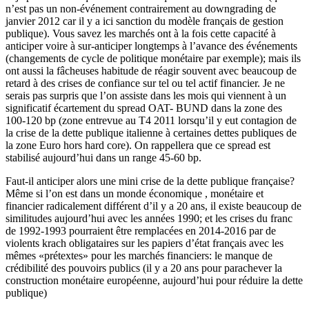
n’est pas un non-événement contrairement au downgrading de
janvier 2012 car il y a ici sanction du modèle français de gestion
publique). Vous savez les marchés ont à la fois cette capacité à
anticiper voire à sur-anticiper longtemps à l’avance des événements
(changements de cycle de politique monétaire par exemple); mais ils
ont aussi la fâcheuses habitude de réagir souvent avec beaucoup de
retard à des crises de confiance sur tel ou tel actif financier. Je ne
serais pas surpris que l’on assiste dans les mois qui viennent à un
significatif écartement du spread OAT- BUND dans la zone des
100-120 bp (zone entrevue au T4 2011 lorsqu’il y eut contagion de
la crise de la dette publique italienne à certaines dettes publiques de
la zone Euro hors hard core). On rappellera que ce spread est
stabilisé aujourd’hui dans un range 45-60 bp.
Faut-il anticiper alors une mini crise de la dette publique française?
Même si l’on est dans un monde économique , monétaire et
financier radicalement différent d’il y a 20 ans, il existe beaucoup de
similitudes aujourd’hui avec les années 1990; et les crises du franc
de 1992-1993 pourraient être remplacées en 2014-2016 par de
violents krach obligataires sur les papiers d’état français avec les
mêmes «prétextes» pour les marchés financiers: le manque de
crédibilité des pouvoirs publics (il y a 20 ans pour parachever la
construction monétaire européenne, aujourd’hui pour réduire la dette
publique)