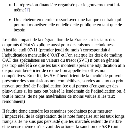
La répression financière organisée par le gouvernement lui-
même[
1
]
Un acheteur en dernier ressort avec une banque centrale qui
pourrait monétiser telle ou telle dette publique en tant que de
besoin.
Le faible impact de la dégradation de la France sur les taux des
emprunts d’état s’explique aussi pour des raisons «techniques».
Ainsi le jeudi 07/11 (premier jeudi du mois ) correspondait à
l’adjudication mensuelle d’OAT et l’on sait que les desk de trading
OAT des spécialistes en valeurs du trésor (SVT) n’ont en général
pas trop intérêt à ce que les taux montent après une adjudication afin
de pouvoir bénéficier de ce que l’on appelle les offres non
compétitives. En effet, les SVT bénéficient de la faculté de pouvoir
présenter des soumissions non compétitives, servies au taux ou prix
moyen pondéré de l’adjudication (ce qui permet d’engranger des
plus-values si les taux ont baissé le lendemain de l’adjudication ou, à
tout le moins, de ne pas matérialiser de moins values si les taux
remontaient)
Il faudra donc attendre les semaines prochaines pour mesurer
l’impact réel de la dégradation de la note française sur les taux longs
français. Je ne suis pas persuadé que les marchés restent de marbre
et je pense même qu’ils vont décortiquer la sanction de S&P (qui