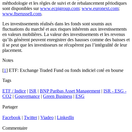
méthodologie et les règles de suivi et de rebalancement périodiques
sont disponibles sur
www.ecpigroup.com
;
www.euronext.com
;
www.ftserussell.com
.
Les investissements réalisés dans les fonds sont soumis aux
fluctuations du marché et aux risques inhérents aux investissements
en valeurs mobilières. La valeur des investissements et les revenus
qu’ils génèrent peuvent enregistrer des hausses comme des baisses et
il se peut que les investisseurs ne récupèrent pas l’intégralité de leur
placement.
Notes
[
1
] ETF: Exchange Traded Fund ou fonds indiciel coté en bourse
Tags
ETF / Indice
|
ISR
|
BNP Paribas Asset Management
|
ISR - ESG -
CO2
|
Gouvernance
|
Green Business
|
ESG
Partager
Facebook
|
Twitter
|
Viadeo
|
LinkedIn
Commentaire