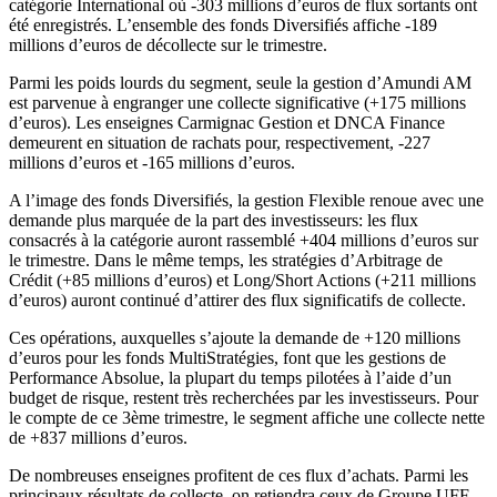
catégorie International où -303 millions d’euros de flux sortants ont
été enregistrés. L’ensemble des fonds Diversifiés affiche -189
millions d’euros de décollecte sur le trimestre.
Parmi les poids lourds du segment, seule la gestion d’Amundi AM
est parvenue à engranger une collecte significative (+175 millions
d’euros). Les enseignes Carmignac Gestion et DNCA Finance
demeurent en situation de rachats pour, respectivement, -227
millions d’euros et -165 millions d’euros.
A l’image des fonds Diversifiés, la gestion Flexible renoue avec une
demande plus marquée de la part des investisseurs: les flux
consacrés à la catégorie auront rassemblé +404 millions d’euros sur
le trimestre. Dans le même temps, les stratégies d’Arbitrage de
Crédit (+85 millions d’euros) et Long/Short Actions (+211 millions
d’euros) auront continué d’attirer des flux significatifs de collecte.
Ces opérations, auxquelles s’ajoute la demande de +120 millions
d’euros pour les fonds MultiStratégies, font que les gestions de
Performance Absolue, la plupart du temps pilotées à l’aide d’un
budget de risque, restent très recherchées par les investisseurs. Pour
le compte de ce 3ème trimestre, le segment affiche une collecte nette
de +837 millions d’euros.
De nombreuses enseignes profitent de ces flux d’achats. Parmi les
principaux résultats de collecte, on retiendra ceux de Groupe UFF