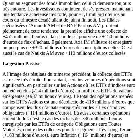
Quant au segment des fonds Immobilier, celui-ci demeure toujours
très entouré. Les investisseurs continuent de s’y presser, maintenant
une tendance acheteuse très forte, pour +1,1 milliard d’euros au
cours du trimestre décalé allant de juin à fin août. Les filiales
spécialisées d’Amundi AM et de BNP Paribas AM profitent
pleinement de cette tendance: la première affiche une collecte de
+455 millions d’euros et la seconde est pourvue de +150 millions
d’euros de flux d’achats. Egalement, Axa IM s’illustre et enregistre
un peu plus de +320 millions d’euros de souscriptions nettes. C’est
aussi le cas de Natixis AM avec +110 millions d’euros collectés.
La gestion Passive
A l’image des résultats du trimestre précédent, la collecte des ETFs
est restée très étroite. Pour autant, certains volumes d’opérations sont
significatifs, en particulier sur les Actions où les ETFs d’indices euro
ont été vendus (-1,4 milliard d’euros) au profit des ETFs de valeurs
émergentes (+987 millions d’euros). Le total des opérations menées
sur les ETFs Actions est une décollecte de -116 millions d’euros que
compensent les flux d’achats enregistrés par les ETFs d’indices
obligataires (+114 millions d’euros). Là aussi, certaines opérations
sortent du lot: c’est le cas des rachats de -396 millions d’euros
enregistrés par les ETFs de catégorie Obligations euro Toutes
Maturités, contre des collectes pour les segments Très Long Terme
(+163 millions d’euros), euro Inflation (+164 millions d’euros) et