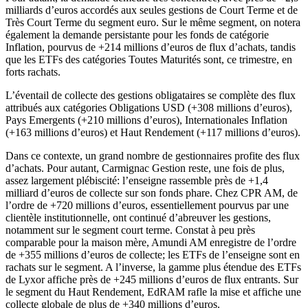
milliards d’euros accordés aux seules gestions de Court Terme et de
Très Court Terme du segment euro. Sur le même segment, on notera
également la demande persistante pour les fonds de catégorie
Inflation, pourvus de +214 millions d’euros de flux d’achats, tandis
que les ETFs des catégories Toutes Maturités sont, ce trimestre, en
forts rachats.
L’éventail de collecte des gestions obligataires se complète des flux
attribués aux catégories Obligations USD (+308 millions d’euros),
Pays Emergents (+210 millions d’euros), Internationales Inflation
(+163 millions d’euros) et Haut Rendement (+117 millions d’euros).
Dans ce contexte, un grand nombre de gestionnaires profite des flux
d’achats. Pour autant, Carmignac Gestion reste, une fois de plus,
assez largement plébiscité: l’enseigne rassemble près de +1,4
milliard d’euros de collecte sur son fonds phare. Chez CPR AM, de
l’ordre de +720 millions d’euros, essentiellement pourvus par une
clientèle institutionnelle, ont continué d’abreuver les gestions,
notamment sur le segment court terme. Constat à peu près
comparable pour la maison mère, Amundi AM enregistre de l’ordre
de +355 millions d’euros de collecte; les ETFs de l’enseigne sont en
rachats sur le segment. A l’inverse, la gamme plus étendue des ETFs
de Lyxor affiche près de +245 millions d’euros de flux entrants. Sur
le segment du Haut Rendement, EdRAM rafle la mise et affiche une
collecte globale de plus de +340 millions d’euros.