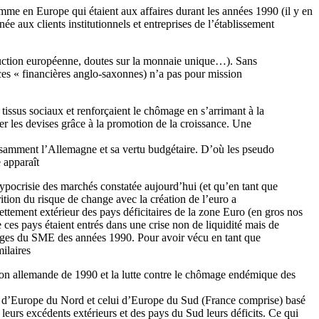
mme en Europe qui étaient aux affaires durant les années 1990 (il y en
e aux clients institutionnels et entreprises de l’établissement
ruction européenne, doutes sur la monnaie unique…). Sans
es « financières anglo-saxonnes) n’a pas pour mission
tissus sociaux et renforçaient le chômage en s’arrimant à la
er les devises grâce à la promotion de la croissance. Une
fisamment l’Allemagne et sa vertu budgétaire. D’où les pseudo
 apparaît
hypocrisie des marchés constatée aujourd’hui (et qu’en tant que
ition du risque de change avec la création de l’euro a
ettement extérieur des pays déficitaires de la zone Euro (en gros nos
ces pays étaient entrés dans une crise non de liquidité mais de
hanges du SME des années 1990. Pour avoir vécu en tant que
milaires
cation allemande de 1990 et la lutte contre le chômage endémique des
ys d’Europe du Nord et celui d’Europe du Sud (France comprise) basé
urs excédents extérieurs et des pays du Sud leurs déficits. Ce qui