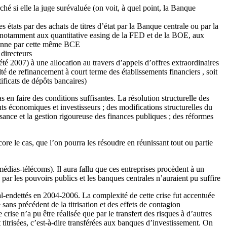
hé si elle la juge surévaluée (on voit, à quel point, la Banque
s états par des achats de titres d’état par la Banque centrale ou par la
e notamment aux quantitative easing de la FED et de la BOE, aux
alienne par cette même BCE
 directeurs
té 2007) à une allocation au travers d’appels d’offres extraordinaires
té de refinancement à court terme des établissements financiers , soit
ificats de dépôts bancaires)
as en faire des conditions suffisantes. La résolution structurelle des
nts économiques et investisseurs ; des modifications structurelles du
ssance et la gestion rigoureuse des finances publiques ; des réformes
core le cas, que l’on pourra les résoudre en réunissant tout ou partie
dias-télécoms). Il aura fallu que ces entreprises procèdent à un
s par les pouvoirs publics et les banques centrales n’auraient pu suffire
l-endettés en 2004-2006. La complexité de cette crise fut accentuée
ans précédent de la titrisation et des effets de contagion
 crise n’a pu être réalisée que par le transfert des risques à d’autres
titrisées, c’est-à-dire transférées aux banques d’investissement. On