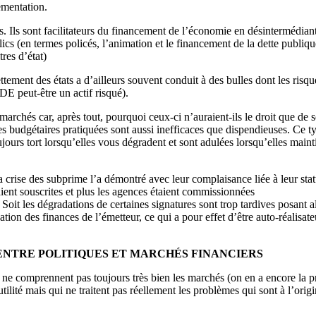
ementation.
 Ils sont facilitateurs du financement de l’économie en désintermédiant l
blics (en termes policés, l’animation et le financement de la dette pub
tres d’état)
ttement des états a d’ailleurs souvent conduit à des bulles dont les risq
 peut-être un actif risqué).
rchés car, après tout, pourquoi ceux-ci n’auraient-ils le droit que de s
iques budgétaires pratiquées sont aussi inefficaces que dispendieuses. Ce
jours tort lorsqu’elles vous dégradent et sont adulées lorsqu’elles mainti
a crise des subprime l’a démontré avec leur complaisance liée à leur statu
aient souscrites et plus les agences étaient commissionnées
 Soit les dégradations de certaines signatures sont trop tardives posant al
tion des finances de l’émetteur, ce qui a pour effet d’être auto-réalisate
ENTRE POLITIQUES ET MARCHÉS FINANCIERS
ne comprennent pas toujours très bien les marchés (on en a encore la pr
 utilité mais qui ne traitent pas réellement les problèmes qui sont à l’ori