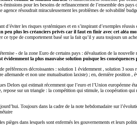
 émissions pour les besoins de refinancement de l’ensemble des pays de 
 agence résoudrait miraculeusement les problèmes de solvabilité budgéta
ayant d’éviter les risques systémiques et en s’inspirant d’exemples réuss
un peu plus les créanciers privés car il faut en finir avec cet aléa 
r ce type de comportement basé sur la fait qu’il y aura toujours un ache
éternise - de la zone Euro de certains pays : dévaluation de la nouvelle m
st évidemment la plus mauvaise solution puisque les conséquences p
 de préférences décroissantes : solution 1 évidemment , solution 3 sous 
ire allemande et non une mutualisation laxiste) ; en, dernière position ,
s Delors qui estimait récemment que l’euro et l’Union européenne étaie
repose sur un triangle : la compétition qui stimule, la coopération qui ren
ourd’hui. Toujours dans la cadre de la note hebdomadaire sur l’évolutio
nétaire
les pièges dans lesquels sont enfermés les gouvernements et leurs poli