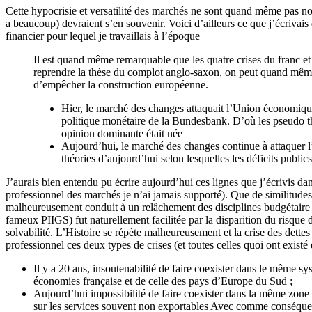
Cette hypocrisie et versatilité des marchés ne sont quand même pas no
a beaucoup) devraient s’en souvenir. Voici d’ailleurs ce que j’écrivais
financier pour lequel je travaillais à l’époque
Il est quand même remarquable que les quatre crises du franc 
reprendre la thèse du complot anglo-saxon, on peut quand même
d’empêcher la construction européenne.
Hier, le marché des changes attaquait l’Union économique 
politique monétaire de la Bundesbank. D’où les pseudo thé
opinion dominante était née
Aujourd’hui, le marché des changes continue à attaquer l
théories d’aujourd’hui selon lesquelles les déficits pub
J’aurais bien entendu pu écrire aujourd’hui ces lignes que j’écrivis d
professionnel des marchés je n’ai jamais supporté). Que de similitudes
malheureusement conduit à un relâchement des disciplines budgétaire et
fameux PIIGS) fut naturellement facilitée par la disparition du risque
solvabilité. L’Histoire se répète malheureusement et la crise des det
professionnel ces deux types de crises (et toutes celles quoi ont existé 
Il y a 20 ans, insoutenabilité de faire coexister dans le même s
économies française et de celle des pays d’Europe du Sud ;
Aujourd’hui impossibilité de faire coexister dans la même zone
sur les services souvent non exportables Avec comme conséquenc