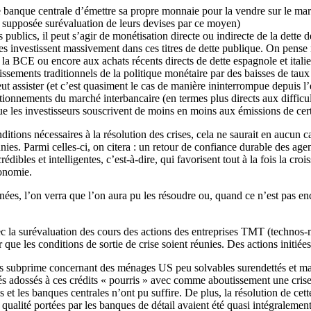
e banque centrale d’émettre sa propre monnaie pour la vendre sur le marc
la supposée surévaluation de leurs devises par ce moyen)
publics, il peut s’agir de monétisation directe ou indirecte de la dette de
es investissent massivement dans ces titres de dette publique. On pens
de la BCE ou encore aux achats récents directs de dette espagnole et it
lissements traditionnels de la politique monétaire par des baisses de taux
 assister (et c’est quasiment le cas de manière ininterrompue depuis l’é
tionnements du marché interbancaire (en termes plus directs aux difficul
que les investisseurs souscrivent de moins en moins aux émissions de cert
nditions nécessaires à la résolution des crises, cela ne saurait en aucun c
nies. Parmi celles-ci, on citera : un retour de confiance durable des age
les et intelligentes, c’est-à-dire, qui favorisent tout à la fois la croi
conomie.
années, l’on verra que l’on aura pu les résoudre ou, quand ce n’est pas en
 la surévaluation des cours des actions des entreprises TMT (technos-mé
 que les conditions de sortie de crise soient réunies. Des actions initiée
its subprime concernant des ménages US peu solvables surendettés et ma
és adossés à ces crédits « pourris » avec comme aboutissement une crise s
 et les banques centrales n’ont pu suffire. De plus, la résolution de cette
ualité portées par les banques de détail avaient été quasi intégralement 