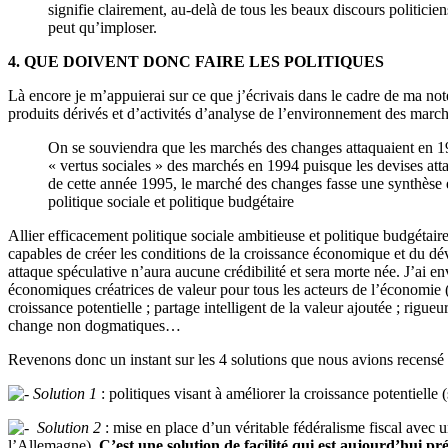
signifie clairement, au-delà de tous les beaux discours politicien
peut qu’imploser.
4. QUE DOIVENT DONC FAIRE LES POLITIQUES
Là encore je m’appuierai sur ce que j’écrivais dans le cadre de ma not
produits dérivés et d’activités d’analyse de l’environnement des march
On se souviendra que les marchés des changes attaquaient en 199
« vertus sociales » des marchés en 1994 puisque les devises attaq
de cette année 1995, le marché des changes fasse une synthèse en
politique sociale et politique budgétaire
Allier efficacement politique sociale ambitieuse et politique budgétair
capables de créer les conditions de la croissance économique et du dév
attaque spéculative n’aura aucune crédibilité et sera morte née. J’ai en
économiques créatrices de valeur pour tous les acteurs de l’économie (s
croissance potentielle ; partage intelligent de la valeur ajoutée ; rig
change non dogmatiques…
Revenons donc un instant sur les 4 solutions que nous avions recensé da
Solution 1
: politiques visant à améliorer la croissance potentielle 
Solution 2
: mise en place d’un véritable fédéralisme fiscal avec
l’Allemagne).
C’est une solution de facilité qui est aujourd’hui p