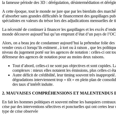
la fameuse période des 3D : dérégulation, désintermédiation et dérégl
A cette époque, tout le monde ne jure que par les bienfaits des marchés.
d’absorber sans grandes difficultés le financement des gaspillages pu
spécialistes en valeurs du trésor lors des adjudications mensuelles de ti
La nécessité de continuer à financer les gaspillages et les excès d’ende
monde découvre aujourd’hui qu’un emprunt d’état d’un pays de l’OCDE
Alors, on a beau jeu de condamner aujourd’hui la prétendue folie des ma
vendre ceux-ci lorsqu’ils estiment , à tort ou à raison , que les polit
niveau du jugement porté sur les agences de notation : celles-ci ont tou
défenseur des agences de notation pour au moins deux raisons.
Tout d’abord, celles-ci ne sont pas objectives et sont cupides. L
complexes : mieux elles notaient les émissions, plus celles-ci ét
Autre déficit de crédibilité, leur timing souvent très inapproprié.
dégradations interviennent trop « tôt » en plein plan de consolida
des taux d’intérêt induite.
2. MAUVAISES COMPRÉHENSIONS ET MALENTENDUS 
En fait les hommes politiques et souvent même les banquiers centraux 
crise par des interventions sélectives et ponctuelles qui ont certes leur
type de crise observée