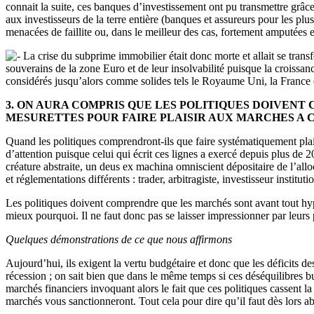
connait la suite, ces banques d’investissement ont pu transmettre grâce
aux investisseurs de la terre entière (banques et assureurs pour les plus
menacées de faillite ou, dans le meilleur des cas, fortement amputées 
La crise du subprime immobilier était donc morte et allait se trans
souverains de la zone Euro et de leur insolvabilité puisque la croissanc
considérés jusqu’alors comme solides tels le Royaume Uni, la France et
3. ON AURA COMPRIS QUE LES POLITIQUES DOIVENT 
MESURETTES POUR FAIRE PLAISIR AUX MARCHES A
Quand les politiques comprendront-ils que faire systématiquement plaisi
d’attention puisque celui qui écrit ces lignes a exercé depuis plus de 2
créature abstraite, un deus ex machina omniscient dépositaire de l’all
et réglementations différents : trader, arbitragiste, investisseur instit
Les politiques doivent comprendre que les marchés sont avant tout hyp
mieux pourquoi. Il ne faut donc pas se laisser impressionner par leur
Quelques démonstrations de ce que nous affirmons
Aujourd’hui, ils exigent la vertu budgétaire et donc que les déficits de
récession ; on sait bien que dans le même temps si ces déséquilibres bu
marchés financiers invoquant alors le fait que ces politiques cassent 
marchés vous sanctionneront. Tout cela pour dire qu’il faut dès lors 