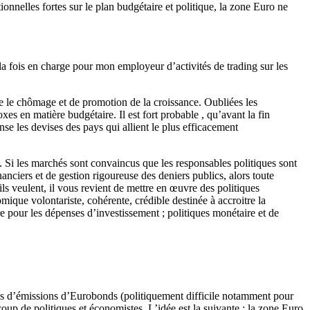
tionnelles fortes sur le plan budgétaire et politique, la zone Euro ne
la fois en charge pour mon employeur d’activités de trading sur les
e le chômage et de promotion de la croissance. Oubliées les
es en matière budgétaire. Il est fort probable , qu’avant la fin
se les devises des pays qui allient le plus efficacement
es. Si les marchés sont convaincus que les responsables politiques sont
nciers et de gestion rigoureuse des deniers publics, alors toute
ils veulent, il vous revient de mettre en œuvre des politiques
mique volontariste, cohérente, crédible destinée à accroitre la
re pour les dépenses d’investissement ; politiques monétaire et de
mes d’émissions d’Eurobonds (politiquement difficile notamment pour
oup de politiques et économistes. L’idée est la suivante : la zone Euro