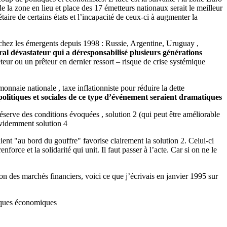
la zone en lieu et place des 17 émetteurs nationaux serait le meilleur
ire de certains états et l’incapacité de ceux-ci à augmenter la
is chez les émergents depuis 1998 : Russie, Argentine, Uruguay ,
moral dévastateur qui a déresponsabilisé plusieurs générations
teur ou un prêteur en dernier ressort – risque de crise systémique
onnaie nationale , taxe inflationniste pour réduire la dette
olitiques et sociales de ce type d’événement seraient dramatiques
réserve des conditions évoquées , solution 2 (qui peut être améliorable
 évidemment solution 4
nt "au bord du gouffre" favorise clairement la solution 2. Celui-ci
force et la solidarité qui unit. Il faut passer à l’acte. Car si on ne le
n des marchés financiers, voici ce que j’écrivais en janvier 1995 sur
tiques économiques