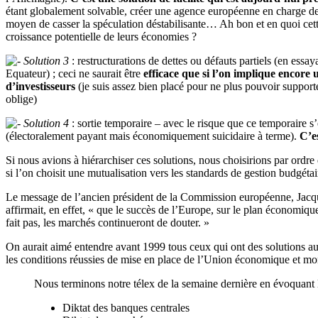
étant globalement solvable, créer une agence européenne en charge des
moyen de casser la spéculation déstabilisante… Ah bon et en quoi cette
croissance potentielle de leurs économies ?
Solution 3
: restructurations de dettes ou défauts partiels (en ess
Equateur) ; ceci ne saurait être
efficace que si l’on implique encore 
d’investisseurs
(je suis assez bien placé pour ne plus pouvoir supporte
oblige)
Solution 4
: sortie temporaire – avec le risque que ce temporaire s’
(électoralement payant mais économiquement suicidaire à terme).
C’e
Si nous avions à hiérarchiser ces solutions, nous choisirions par ordre
si l’on choisit une mutualisation vers les standards de gestion budgéta
Le message de l’ancien président de la Commission européenne, Jacque
affirmait, en effet, « que le succès de l’Europe, sur le plan économique, 
fait pas, les marchés continueront de douter. »
On aurait aimé entendre avant 1999 tous ceux qui ont des solutions auj
les conditions réussies de mise en place de l’Union économique et mo
Nous terminons notre télex de la semaine dernière en évoquant 
Diktat des banques centrales