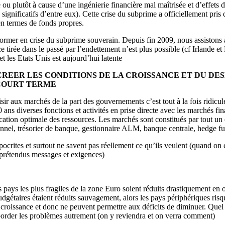
 ou plutôt à cause d’une ingénierie financière mal maîtrisée et d’effets 
 significatifs d’entre eux). Cette crise du subprime a officiellement pris 
en termes de fonds propres.
former en crise du subprime souverain. Depuis fin 2009, nous assistons à
e tirée dans le passé par l’endettement n’est plus possible (cf Irlande e
 les Etats Unis est aujourd’hui latente
CREER LES CONDITIONS DE LA CROISSANCE ET DU DES
 COURT TERME
r aux marchés de la part des gouvernements c’est tout à la fois ridicule 
0 ans diverses fonctions et activités en prise directe avec les marchés fin
ocation optimale des ressources. Les marchés sont constitués par tout un
utionnel, trésorier de banque, gestionnaire ALM, banque centrale, hedge fun
ocrites et surtout ne savent pas réellement ce qu’ils veulent (quand on
s prétendus messages et exigences)
s pays les plus fragiles de la zone Euro soient réduits drastiquement en o
dgétaires étaient réduits sauvagement, alors les pays périphériques risqu
la croissance et donc ne peuvent permettre aux déficits de diminuer. Que
aborder les problèmes autrement (on y reviendra et on verra comment)