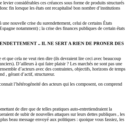
de levier considérables ces créances sous forme de produits structurés
donc fin lorsque les états ont recapitalisé bon nombre d’institutions
 une nouvelle crise du surendettement, celui de certains États
t Espagne notamment) ; la crise des finances publiques de certain états
ENDETTEMENT .. IL NE SERT A RIEN DE PRONER DES
et que cela ne veut rien dire (ils devraient lire ceci avec beaucoup
anciers). D’ailleurs à qui faire plaisir ? Les marchés ne sont pas une
 ensemble d’acteurs avec des contraintes, objectifs, horizons de temps
d , gérant d’actif, structureur.
 connait l’hétérogéneité des acteurs qui les composent, on comprend
mettant de dire que de telles pratiques auto-entretiendraient la
eraient de subir de nouvelles attaques sur leurs dettes publiques , les
l plus beau message envoyé aux politiques : quoique vous fassiez, les