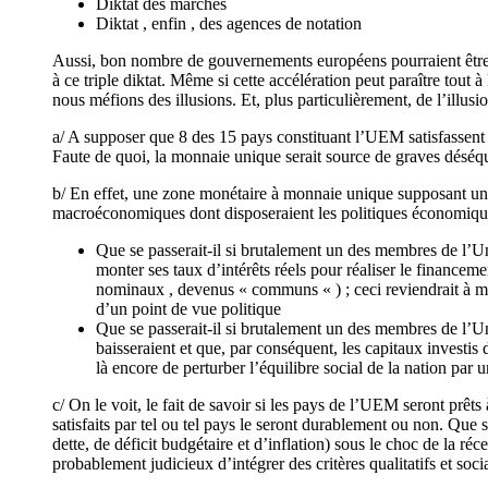
Diktat des marchés
Diktat , enfin , des agences de notation
Aussi, bon nombre de gouvernements européens pourraient être te
à ce triple diktat. Même si cette accélération peut paraître tou
nous méfions des illusions. Et, plus particulièrement, de l’illu
a/ A supposer que 8 des 15 pays constituant l’UEM satisfassent le
Faute de quoi, la monnaie unique serait source de graves déséqui
b/ En effet, une zone monétaire à monnaie unique supposant un ta
macroéconomiques dont disposeraient les politiques économiques 
Que se passerait-il si brutalement un des membres de l’Un
monter ses taux d’intérêts réels pour réaliser le financemen
nominaux , devenus « communs « ) ; ceci reviendrait à me
d’un point de vue politique
Que se passerait-il si brutalement un des membres de l’Unio
baisseraient et que, par conséquent, les capitaux investis
là encore de perturber l’équilibre social de la nation par
c/ On le voit, le fait de savoir si les pays de l’UEM seront prêt
satisfaits par tel ou tel pays le seront durablement ou non. Que 
dette, de déficit budgétaire et d’inflation) sous le choc de la ré
probablement judicieux d’intégrer des critères qualitatifs et soc