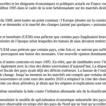
uvelles et les dirigeants économiques et politiques actuels en France co
 début 1995 dans le cadre de la note hebdomadaire sur les marchés destiné
et du SME aient toutes un point commun : l’Europe (doutes sur la const
 se demander si le marché des changes (animé par quelques « puissanc
et monétaire (UEM) sous prétexte que certains pays fragilisaient leurs 
ories de l’époque selon lesquelles les baisses de taux devaient renforc
’UEM sous prétexte que certains pays, cette fois-ci, ne suivent pas suf
lics provoquent une baisse des monnaies. Une nouvelle opinion dominante
ans d’autres contextes en mars 1995. En effet, que de similitudes avec l’
 également avec la crise des dettes souveraines d’aujourd’hui. La dispar
 fiscale des pays ayant déjà des déficits extérieurs. La hausse de l’end
 de change. Jusqu’au moment ou les marchés ont compris que certains de 
tes souveraines en zone euro des années 2010 a remplacé la crise des c
ente ces deux périodes), je dirais que les origines et explications sont si
ystème monétaire la lutte contre l’inflation allemande née de la réunifi
 monétaire le modèle de spécialisation économique industrielle des pa
e observable en temps réel des pays du Nord qui ne font qu’accroître le