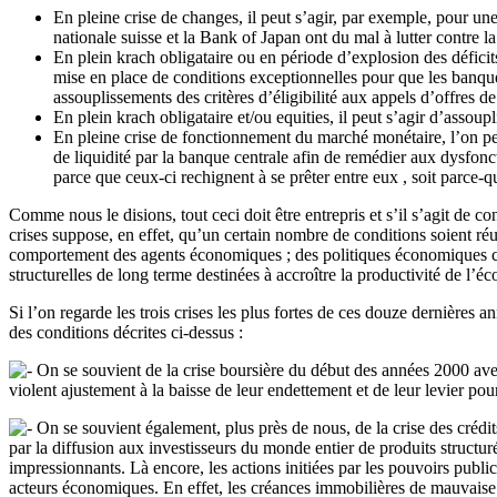
En pleine crise de changes, il peut s’agir, par exemple, pour un
nationale suisse et la Bank of Japan ont du mal à lutter contre 
En plein krach obligataire ou en période d’explosion des déficits 
mise en place de conditions exceptionnelles pour que les banqu
assouplissements des critères d’éligibilité aux appels d’offres 
En plein krach obligataire et/ou equities, il peut s’agir d’assoup
En pleine crise de fonctionnement du marché monétaire, l’on peut
de liquidité par la banque centrale afin de remédier aux dysfonc
parce que ceux-ci rechignent à se prêter entre eux , soit parce-
Comme nous le disions, tout ceci doit être entrepris et s’il s’agit de co
crises suppose, en effet, qu’un certain nombre de conditions soient réu
comportement des agents économiques ; des politiques économiques crédib
structurelles de long terme destinées à accroître la productivité de l’é
Si l’on regarde les trois crises les plus fortes de ces douze dernières 
des conditions décrites ci-dessus :
On se souvient de la crise boursière du début des années 2000 avec
violent ajustement à la baisse de leur endettement et de leur levier pour
On se souvient également, plus près de nous, de la crise des créd
par la diffusion aux investisseurs du monde entier de produits structur
impressionnants. Là encore, les actions initiées par les pouvoirs publics
acteurs économiques. En effet, les créances immobilières de mauvaise q