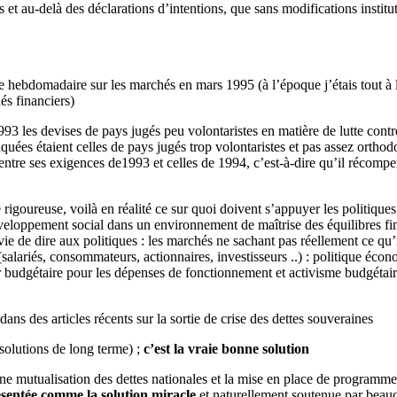
s et au-delà des déclarations d’intentions, que sans modifications institu
e hebdomadaire sur les marchés en mars 1995 (à l’époque j’étais tout à 
és financiers)
3 les devises de pays jugés peu volontaristes en matière de lutte contr
uées étaient celles de pays jugés trop volontaristes et pas assez orthodox
tre ses exigences de1993 et celles de 1994, c’est-à-dire qu’il récompen
e rigoureuse, voilà en réalité ce sur quoi doivent s’appuyer les politiqu
eloppement social dans un environnement de maîtrise des équilibres fina
vie de dire aux politiques : les marchés ne sachant pas réellement ce qu’
alariés, consommateurs, actionnaires, investisseurs ..) : politique écono
ueur budgétaire pour les dépenses de fonctionnement et activisme budgétai
ns des articles récents sur la sortie de crise des dettes souveraines
(solutions de long terme) ;
c’est la vraie bonne solution
 une mutualisation des dettes nationales et la mise en place de program
résentée comme la solution miracle
et naturellement soutenue par beauc