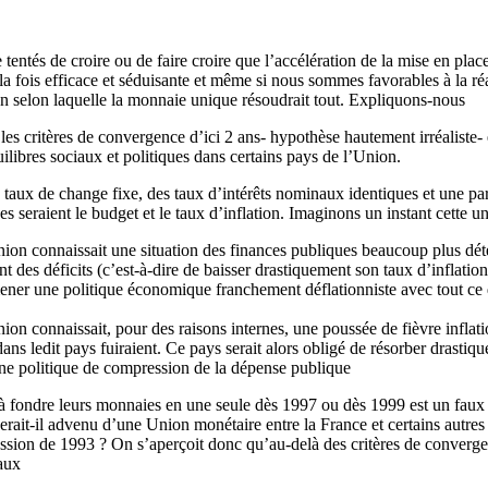
ntés de croire ou de faire croire que l’accélération de la mise en place
t à la fois efficace et séduisante et même si nous sommes favorables à l
sion selon laquelle la monnaie unique résoudrait tout. Expliquons-nous
s critères de convergence d’ici 2 ans- hypothèse hautement irréaliste- en
libres sociaux et politiques dans certains pays de l’Union.
ux de change fixe, des taux d’intérêts nominaux identiques et une parfai
seraient le budget et le taux d’inflation. Imaginons un instant cette un
ion connaissait une situation des finances publiques beaucoup plus détér
t des déficits (c’est-à-dire de baisser drastiquement son taux d’inflation 
ner une politique économique franchement déflationniste avec tout ce qu
n connaissait, pour des raisons internes, une poussée de fièvre inflation
 dans ledit pays fuiraient. Ce pays serait alors obligé de résorber dras
 une politique de compression de la dépense publique
s à fondre leurs monnaies en une seule dès 1997 ou dès 1999 est un faux d
serait-il advenu d’une Union monétaire entre la France et certains autres 
cession de 1993 ? On s’aperçoit donc qu’au-delà des critères de convergenc
iaux