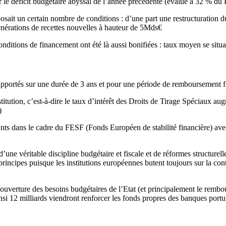
 le déficit budgétaire abyssal de l’année précédente (évalué à 32 % du 
sait un certain nombre de conditions : d’une part une restructuration du
énérations de recettes nouvelles à hauteur de 5Mds€
onditions de financement ont été là aussi bonifiées : taux moyen se situ
 apportés sur une durée de 3 ans et pour une période de remboursement fl
stitution, c’est-à-dire le taux d’intérêt des Droits de Tirage Spéciaux
)
stants dans le cadre du FESF (Fonds Européen de stabilité financière) 
 d’une véritable discipline budgétaire et fiscale et de réformes structu
e principes puisque les institutions européennes butent toujours sur la c
couverture des besoins budgétaires de l’Etat (et principalement le remb
nsi 12 milliards viendront renforcer les fonds propres des banques portug