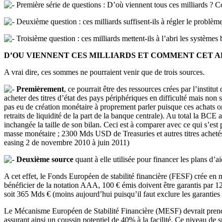
Première série de questions : D’où viennent tous ces milliards ? Co
Deuxième question : ces milliards suffisent-ils à régler le problème
Troisième question : ces milliards mettent-ils à l’abri les systèmes
D’OU VIENNENT CES MILLIARDS ET COMMENT CET A
A vrai dire, ces sommes ne pourraient venir que de trois sources.
Premièrement
, ce pourrait être des ressources crées par l’insti
acheter des titres d’état des pays périphériques en difficulté mais non se
pas eu de création monétaire à proprement parler puisque ces achats ont
retraits de liquidité de la part de la banque centrale). Au total la B
inchangée la taille de son bilan. Ceci est à comparer avec ce qui s’e
masse monétaire ; 2300 Mds USD de Treasuries et autres titres achetés
easing 2 de novembre 2010 à juin 2011)
Deuxième source
quant à elle utilisée pour financer les plans d’
A cet effet, le Fonds Européen de stabilité financière (FESF) crée en 
bénéficier de la notation AAA, 100 € émis doivent être garantis par 
soit 365 Mds € (moins aujourd’hui puisqu’il faut exclure les garanties 
Le Mécanisme Européen de Stabilité Financière (MESF) devrait prendre
assurant ainsi un coussin potentiel de 40% à la facilité. Ce niveau de