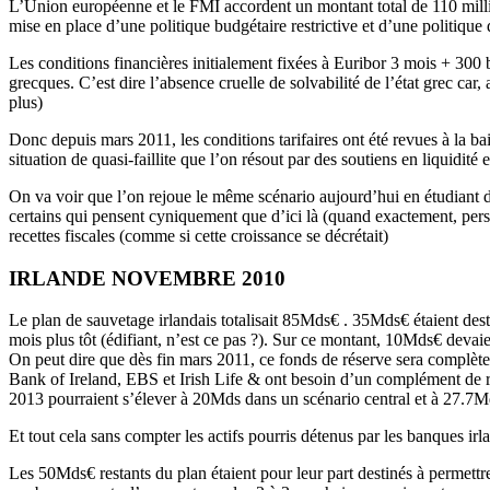
L’Union européenne et le FMI accordent un montant total de 110 milliar
mise en place d’une politique budgétaire restrictive et d’une politique
Les conditions financières initialement fixées à Euribor 3 mois + 300 
grecques. C’est dire l’absence cruelle de solvabilité de l’état grec car
plus)
Donc depuis mars 2011, les conditions tarifaires ont été revues à la b
situation de quasi-faillite que l’on résout par des soutiens en liquidi
On va voir que l’on rejoue le même scénario aujourd’hui en étudiant 
certains qui pensent cyniquement que d’ici là (quand exactement, pers
recettes fiscales (comme si cette croissance se décrétait)
IRLANDE NOVEMBRE 2010
Le plan de sauvetage irlandais totalisait 85Mds€ . 35Mds€ étaient destin
mois plus tôt (édifiant, n’est ce pas ?). Sur ce montant, 10Mds€ devai
On peut dire que dès fin mars 2011, ce fonds de réserve sera complète
Bank of Ireland, EBS et Irish Life & ont besoin d’un complément de rec
2013 pourraient s’élever à 20Mds dans un scénario central et à 27.7M
Et tout cela sans compter les actifs pourris détenus par les banques ir
Les 50Mds€ restants du plan étaient pour leur part destinés à permettre