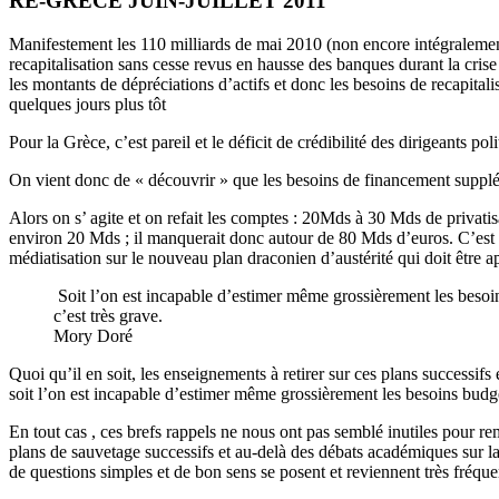
RE-GRECE JUIN-JUILLET 2011
Manifestement les 110 milliards de mai 2010 (non encore intégralement
recapitalisation sans cesse revus en hausse des banques durant la cri
les montants de dépréciations d’actifs et donc les besoins de recapitali
quelques jours plus tôt
Pour la Grèce, c’est pareil et le déficit de crédibilité des dirigeants 
On vient donc de « découvrir » que les besoins de financement supplém
Alors on s’ agite et on refait les comptes : 20Mds à 30 Mds de privatisa
environ 20 Mds ; il manquerait donc autour de 80 Mds d’euros. C’est à
médiatisation sur le nouveau plan draconien d’austérité qui doit être a
Soit l’on est incapable d’estimer même grossièrement les besoins 
c’est très grave.
Mory Doré
Quoi qu’il en soit, les enseignements à retirer sur ces plans successifs 
soit l’on est incapable d’estimer même grossièrement les besoins budgétai
En tout cas , ces brefs rappels ne nous ont pas semblé inutiles pour 
plans de sauvetage successifs et au-delà des débats académiques sur la l
de questions simples et de bon sens se posent et reviennent très fréq