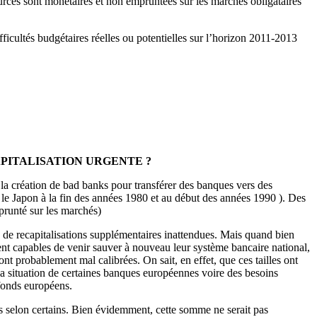
urces sont monétaires et non empruntées sur les marchés obligataires
ficultés budgétaires réelles ou potentielles sur l’horizon 2011-2013
APITALISATION URGENTE ?
 la création de bad banks pour transférer des banques vers des
et le Japon à la fin des années 1980 et au début des années 1990 ). Des
mprunté sur les marchés)
ns de recapitalisations supplémentaires inattendues. Mais quand bien
aient capables de venir sauver à nouveau leur système bancaire national,
nt probablement mal calibrées. On sait, en effet, que ces tailles ont
la situation de certaines banques européennes voire des besoins
fonds européens.
ros selon certains. Bien évidemment, cette somme ne serait pas