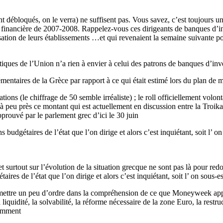
 débloqués, on le verra) ne suffisent pas. Vous savez, c’est toujours u
se financière de 2007-2008. Rappelez-vous ces dirigeants de banques d’i
sation de leurs établissements …et qui revenaient la semaine suivante pour
politiques de l’Union n’a rien à envier à celui des patrons de banques d’i
entaires de la Grèce par rapport à ce qui était estimé lors du plan de
tions (le chiffrage de 50 semble irréaliste) ; le roll officiellement volon
 peu près ce montant qui est actuellement en discussion entre la Troika
pprouvé par le parlement grec d’ici le 30 juin
budgétaires de l’état que l’on dirige et alors c’est inquiétant, soit l’ o
et surtout sur l’évolution de la situation grecque ne sont pas là pour red
res de l’état que l’on dirige et alors c’est inquiétant, soit l’ on sous-e
remettre un peu d’ordre dans la compréhension de ce que Moneyweek appel
iquidité, la solvabilité, la réforme nécessaire de la zone Euro, la restr
uemment