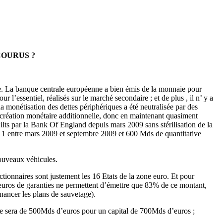
COURUS ?
lisée. La banque centrale européenne a bien émis de la monnaie pour
r l’essentiel, réalisés sur le marché secondaire ; et de plus , il n’ y a
a monétisation des dettes périphériques a été neutralisée par des
s création monétaire additionnelle, donc en maintenant quasiment
lts par la Bank Of England depuis mars 2009 sans stérilisation de la
ng 1 entre mars 2009 et septembre 2009 et 600 Mds de quantitative
nouveaux véhicules.
tionnaires sont justement les 16 Etats de la zone euro. Et pour
euros de garanties ne permettent d’émettre que 83% de ce montant,
inancer les plans de sauvetage).
ive sera de 500Mds d’euros pour un capital de 700Mds d’euros ;