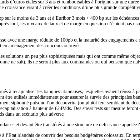
ds d’euros étalés sur 3 ans et remboursables à l’origine sur une durée 
 de croissance visant à créer les conditions d’une plus grande compétitiv
bp sur le moins de 3 ans et à Euribor 3 mois + 400 bp sur les échéances 
, après tout, les niveaux de taux et de marge en question n’étaient pas u
aisse avec une marge réduite de 100pb et la maturité des engagements a é
té et en aménagement des concours octroyés.
des solutions un peu plus sophistiquées mais qui ont comme même objec
onne ne sait), ils ne seront plus aux commandes ou qui pensent que nai
és à recapitaliser les banques irlandaises, lesquelles avaient réussi à pas
ent être utilisés immédiatement pour assurer la survie des principales 
ment siphonné puisque l’on découvrira (ou plutôt fera semblant de déco
apitalisation à hauteur de €24Mds. Des stress tests sur mesure feront en
ds dans un scénario plus adverse
landaises et devant être transférés à une structure de defeasance appelé
 à l’Etat irlandais de couvrir des besoins budgétaires colossaux. En term