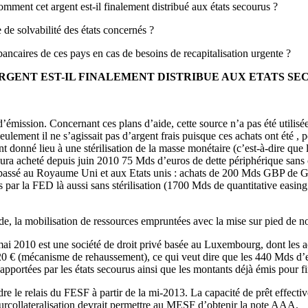
mment cet argent est-il finalement distribué aux états secourus ?
 de solvabilité des états concernés ?
 bancaires de ces pays en cas de besoins de recapitalisation urgente ?
RGENT EST-IL FINALEMENT DISTRIBUE AUX ETATS SE
tut d’émission. Concernant ces plans d’aide, cette source n’a pas été uti
ulement il ne s’agissait pas d’argent frais puisque ces achats ont été , pou
 donné lieu à une stérilisation de la masse monétaire (c’est-à-dire que l
CE aura acheté depuis juin 2010 75 Mds d’euros de dette périphérique san
st passé au Royaume Uni et aux Etats unis : achats de 200 Mds GBP de Gi
 par la FED là aussi sans stérilisation (1700 Mds de quantitative easi
aide, la mobilisation de ressources empruntées avec la mise sur pied de 
mai 2010 est une société de droit privé basée au Luxembourg, dont les ac
120 € (mécanisme de rehaussement), ce qui veut dire que les 440 Mds d’
apportées par les états secourus ainsi que les montants déjà émis pour f
 le relais du FESF à partir de la mi-2013. La capacité de prêt effect
 surcollateralisation devrait permettre au MESF d’obtenir la note AAA.