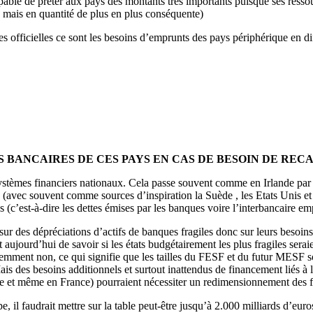
pable de prêter aux pays des montants très importants puisque ses resso
 mais en quantité de plus en plus conséquente)
s officielles ce sont les besoins d’emprunts des pays périphérique en dif
S BANCAIRES DE CES PAYS EN CAS DE BESOIN DE REC
 systèmes financiers nationaux. Cela passe souvent comme en Irlande par
res (avec souvent comme sources d’inspiration la Suède , les Etats Unis 
s (c’est-à-dire les dettes émises par les banques voire l’interbancaire e
rs sur des dépréciations d’actifs de banques fragiles donc sur leurs besoi
t aujourd’hui de savoir si les états budgétairement les plus fragiles ser
demment non, ce qui signifie que les tailles du FESF et du futur MESF so
is des besoins additionnels et surtout inattendus de financement liés à 
gne et même en France) pourraient nécessiter un redimensionnement des 
, il faudrait mettre sur la table peut-être jusqu’à 2.000 milliards d’eu