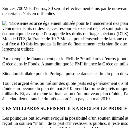
Sur ces 700Mds d’euros, 80 seront effectivement émis par le nouveau véh
de certains états en difficultés
Troisième source
également utilisée pour le financement des plan
véhicules décrits ci-dessus, ces ressources existent déjà et sont poten
économique de ce que l’on appelle les droits de tirage spéciaux (DTS).
Mds de DTS, la France de 10.7 Mds et pour l’ensemble de la zone ce m
qui fixe à 10 fois les quotas la limite de financement, cela signifie q
largement utilisée
Par exemple, le financement par le FMI de 30 milliards d’euros (dont 
Grèce dans le Fonds. Autant dire que le FMI finance la Grèce en utilis
Situation similaire pour le Portugal puisque dans le cadre du plan d
Tout cet argent émis ou tiré sur des quote-parts est généralement distr
l’aide européenne du plan de mai 2010 prend la forme de prêts unique
milliards. Et, avant même la finalisation d’un nouveau plan d’aide , l’
à la cinquième tranche du prêt accordé au pays en mai 2010.
CES MILLIARDS SUFFISENT-ILS A REGLER LE PROBL
Les politiques ont souvent évoqué la possibilité d’un soutien illimité a
reçoit un soutien "infini" de la part d’investisseurs publics, il rest