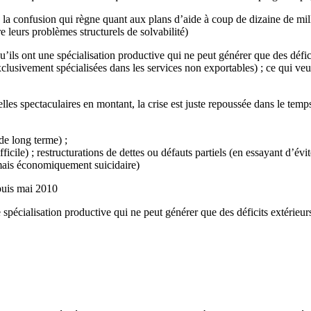
a confusion qui règne quant aux plans d’aide à coup de dizaine de milli
e leurs problèmes structurels de solvabilité)
’ils ont une spécialisation productive qui ne peut générer que des déficit
lusivement spécialisées dans les services non exportables) ; ce qui veut 
lles spectaculaires en montant, la crise est juste repoussée dans le temps.
 de long terme) ;
ficile) ; restructurations de dettes ou défauts partiels (en essayant d’évit
 mais économiquement suicidaire)
epuis mai 2010
 spécialisation productive qui ne peut générer que des déficits extérieurs