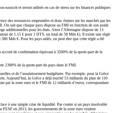
-souscrit et seront utilisés en cas de stress sur les finances publiques
rence des ressources empruntées et donc émises sur les marchés par les
u FMI. On sait que chaque pays dispose au FMI en fonction de son poids
nge additionnelles pour les états. Ainsi l’Allemagne dispose de 13
our de 1.15 € pour 1 DTS, un total de 58 Mds €). Il existe une règle
à 580 Mds €. Pour les pays aidés, on peut dire que cette règle a été
n accord de confirmation équivaut à 3200% de la quote-part de la
ente 2300% de la quote-part du pays dans le FMI.
turelles et de l’assainissement budgétaire. Par exemple, pour la Grèce
ls. Aujourd’hui, la Grèce a déjà touché 53 milliards du plan de 110
juin par la zone euro et le FMI de 12 milliards d’euros, correspondant
 face à une simple crise de liquidité. Par contre si un pays insolvable
der au FESF en 2013, les gouvernements de la zone euro veulent