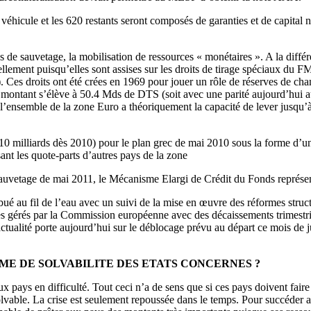
icule et les 620 restants seront composés de garanties et de capital non
s de sauvetage, la mobilisation de ressources « monétaires ». A la diffé
tiellement puisqu’elles sont assises sur les droits de tirage spéciaux d
 Ces droits ont été crées en 1969 pour jouer un rôle de réserves de cha
ontant s’élève à 50.4 Mds de DTS (soit avec une parité aujourd’hui aut
ue l’ensemble de la zone Euro a théoriquement la capacité de lever jusqu’
10 milliards dès 2010) pour le plan grec de mai 2010 sous la forme d’u
ant les quote-parts d’autres pays de la zone
e sauvetage de mai 2011, le Mécanisme Elargi de Crédit du Fonds représ
ibué au fil de l’eau avec un suivi de la mise en œuvre des réformes struc
s gérés par la Commission européenne avec des décaissements trimestrie
actualité porte aujourd’hui sur le déblocage prévu au départ ce mois de 
EME DE SOLVABILITE DES ETATS CONCERNES ?
ux pays en difficulté. Tout ceci n’a de sens que si ces pays doivent faire
e insolvable. La crise est seulement repoussée dans le temps. Pour succé