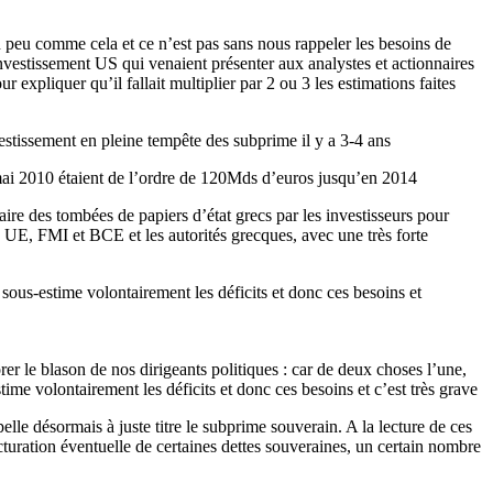
n peu comme cela et ce n’est pas sans nous rappeler les besoins de
nvestissement US qui venaient présenter aux analystes et actionnaires
 expliquer qu’il fallait multiplier par 2 ou 3 les estimations faites
nvestissement en pleine tempête des subprime il y a 3-4 ans
 mai 2010 étaient de l’ordre de 120Mds d’euros jusqu’en 2014
taire des tombées de papiers d’état grecs par les investisseurs pour
 UE, FMI et BCE et les autorités grecques, avec une très forte
n sous-estime volontairement les déficits et donc ces besoins et
orer le blason de nos dirigeants politiques : car de deux choses l’une,
stime volontairement les déficits et donc ces besoins et c’est très grave
le désormais à juste titre le subprime souverain. A la lecture de ces
ucturation éventuelle de certaines dettes souveraines, un certain nombre