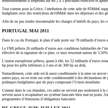
remboursements d’emprunts sur les 2 à 3 prochains exercices et apurer
Tout comme pour la Grèce, l’attribution de cette aide de 85Mds€ suppo
budgétaire avec des restrictions de10Mds€ dans les dépenses et des g
Afin de ne pas rendre insoutenable les charges d’intérêt du pays, les c
PORTUGAL MAI 2011
Dans le cas du Portugal, le plan d’aide porte sur 78 milliards d’euros
Le FMI prêtera 26 milliards d’euros aux conditions habituelles de l’in
effective de la signature de ce plan, ce taux ressortait autour de 3,50%
L’union européenne prêtera, quant à elle, les 52 milliards d’euros re
bp pour les prêts inférieurs à 3 ans et de 300 bp au delà.
Naturellement, cette aide est là aussi conditionnée à la mise en œuvre
autres pays, on en reste sur cette conditionnalité à des déclarations d
politiques budgétaires que de pays composant l’Union monétaire
Comme dans le cas irlandais, ces aides ne servent pas seulement à la 
servent aussi à recapitaliser un système bancaire bien mal en point. Ai
programmes d’émissions d’obligations bancaires