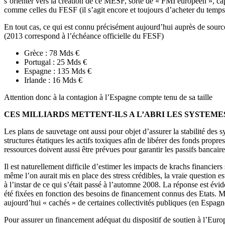
s’orienter vers la création de ce MESF, sorte de « FMI européen », ca
comme celles du FESF (il s’agit encore et toujours d’acheter du temps
En tout cas, ce qui est connu précisément aujourd’hui auprès de source
(2013 correspond à l’échéance officielle du FESF)
Grèce : 78 Mds €
Portugal : 25 Mds €
Espagne : 135 Mds €
Irlande : 16 Mds €
Attention donc à la contagion à l’Espagne compte tenu de sa taille
CES MILLIARDS METTENT-ILS A L’ABRI LES SYSTEME
Les plans de sauvetage ont aussi pour objet d’assurer la stabilité des
structures étatiques les actifs toxiques afin de libérer des fonds prop
ressources doivent aussi être prévues pour garantir les passifs bancaire
Il est naturellement difficile d’estimer les impacts de krachs financie
même l’on aurait mis en place des stress crédibles, la vraie question es
à l’instar de ce qui s’était passé à l’automne 2008. La réponse est évi
été fixées en fonction des besoins de financement connus des Etats. Ma
aujourd’hui « cachés » de certaines collectivités publiques (en Espa
Pour assurer un financement adéquat du dispositif de soutien à l’Europe